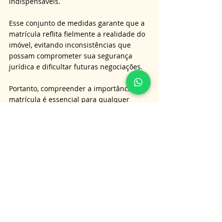
indispensáveis. 
Esse conjunto de medidas garante que a 
matrícula reflita fielmente a realidade do 
imóvel, evitando inconsistências que 
possam comprometer sua segurança 
jurídica e dificultar futuras negociações.
Portanto, compreender a importância da 
matrícula é essencial para qualquer 
pessoa que deseje adquirir, vender ou 
simplesmente manter um imóvel de 
forma segura. 
Ao longo deste artigo, ficou evidente que 
a regularização não é um mero detalhe 
burocrático, mas sim um requisito 
fundamental para garantir direitos e 
evitar prejuízos. 
Assim, investir na atualização e na 