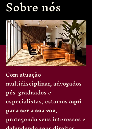
Sobre nós
Com atuação
multidisciplinar, advogados
pós-graduados e
especialistas, estamos
aqui
para ser a sua voz
,
protegendo seus interesses e
defendendo seus direitos.