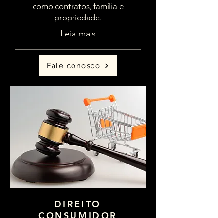
como contratos, família e
propriedade.
Leia mais
Fale conosco
DIREITO
CONSUMIDOR