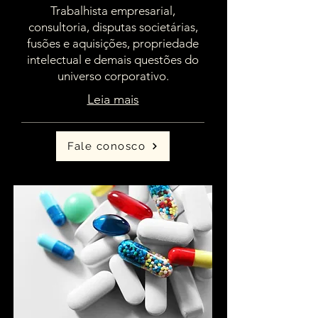
Trabalhista empresarial,
consultoria, disputas societárias,
fusões e aquisições, propriedade
intelectual e demais questões do
universo corporativo.
Leia mais
Fale conosco