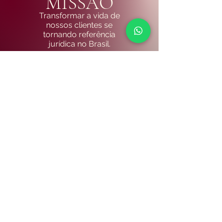
MISSÃO
Transformar a vida de
nossos clientes se
tornando referência
jurídica no Brasil.
VISÃO
Proporcionar uma
experiência full service
desde a consultoria ao
litigioso.
VALORES
Ética, respeito,
comprometimento,
transparência e lealdade.