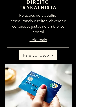
DIREITO
TRABALHISTA
Relações de trabalho,
assegurando direitos, deveres e
condições justas no ambiente
laboral.
Leia mais
Fale conosco