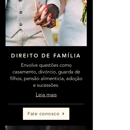
DIREITO DE FAMÍLIA
Envolve questões como
casamento, divórcio, guarda de
filhos, pensão alimentícia, adoção
e sucessões.
Leia mais
Fale conosco