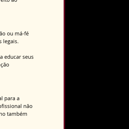
ão ou má-fé 
legais. 
a educar seus 
ação 
l para a 
fissional não 
como também 