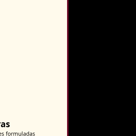
ras
es formuladas 