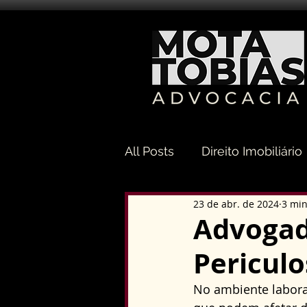
All Posts
Direito Imobiliário
23 de abr. de 2024
3 min
Direito Sucessório
Dir
Advogad
Pericul
Direito Tributário
Direi
No ambiente laboral