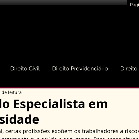
Pági
Direito Civil
Direito Previdenciário
Direito
 de leitura
eito do Consumidor
Direito Médico
Direito de
o Especialista em
osidade
to Empresarial e Societário
Direito de Trânsito
, certas profissões expõem os trabalhadores a riscos 