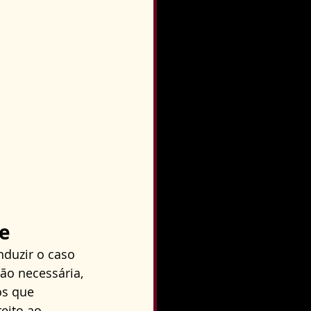
de
duzir o caso 
ão necessária, 
os que 
eito ao 