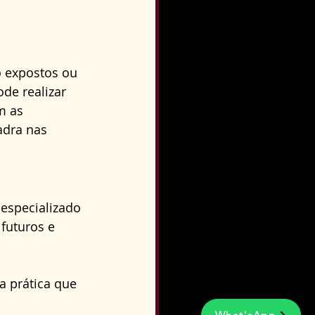
o expostos ou 
de realizar 
m as 
adra nas 
especializado 
futuros e 
 prática que 