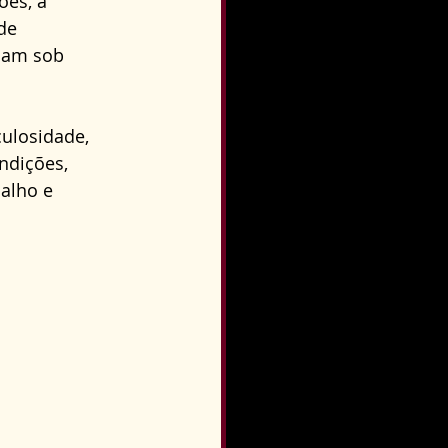
es, a 
o
Direito Condominial
de 
ham sob 
culosidade, 
ndições, 
alho e 