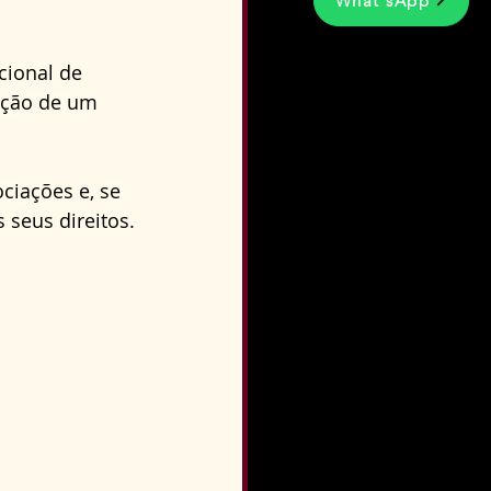
What'sApp
ional de 
nção de um 
ciações e, se 
 seus direitos.