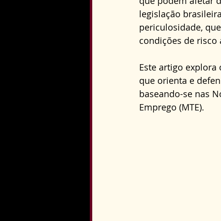
que podem afetar d
Direito Constitucional
legislação brasilei
periculosidade, qu
condições de risco 
Este artigo explora
que orienta e defen
baseando-se nas No
Emprego (MTE).