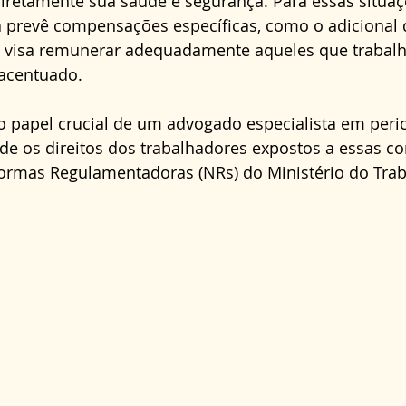
iretamente sua saúde e segurança. Para essas situaçõ
Direito Administrativo
Direito da Saúde
cond
ra prevê compensações específicas, como o adicional 
e visa remunerar adequadamente aqueles que trabal
acentuado. 
 o papel crucial de um advogado especialista em peri
de os direitos dos trabalhadores expostos a essas co
rmas Regulamentadoras (NRs) do Ministério do Trab