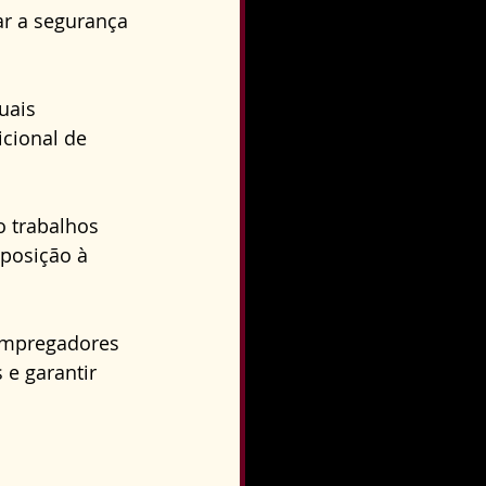
ar a segurança 
uais 
icional de 
 trabalhos 
xposição à 
 empregadores 
e garantir 
 