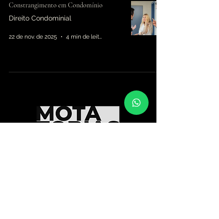
Constrangimento em Condomínio
Direito Condominial
22 de nov. de 2025
4 min de leitura
Rua Coronel Souza Franco, 771, Centro, Mogi
das Cruzes - SP, CEP 08710-025
+55 11 95034-6448 -> Fale conosco!