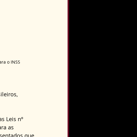
ara o INSS
leiros, 
s Leis nº 
ra as 
osentados que 