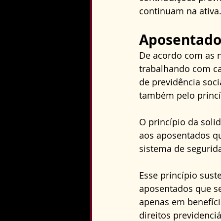
continuam na ativa
Aposentados
De acordo com as n
trabalhando com ca
de previdência soci
também pelo princí
O princípio da soli
aos aposentados que
sistema de segurida
Esse princípio sust
aposentados que s
apenas em benefíci
direitos previdenciá