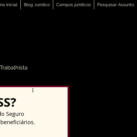
na inicial
Blog Jurídico
Campos jurídicos
Pesquisar Assunto
 Trabalhista
 Família
SS?
do Seguro 
Direito Penal
beneficiários.