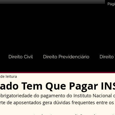
Pági
Direito Civil
Direito Previdenciário
Direito
de leitura
eito do Consumidor
Direito Médico
Direito de
ado Tem Que Pagar IN
obrigatoriedade do pagamento do Instituto Nacional 
to Empresarial e Societário
Direito de Trânsito
arte de aposentados gera dúvidas frequentes entre os 