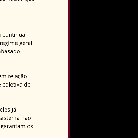
 continuar 
regime geral 
embasado 
em relação 
 coletiva do 
les já 
sistema não 
 garantam os 