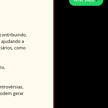
What'sApp
contribuindo, 
 ajudando a 
iários, como 
o, 
trovérsias, 
podem gerar 