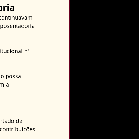
oria
 continuavam 
posentadoria 
tucional nº 
o possa 
om a 
ntado de 
contribuições 