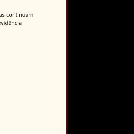
as continuam 
evidência 