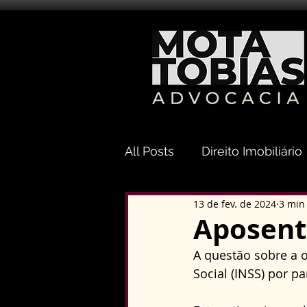
All Posts
Direito Imobiliário
13 de fev. de 2024
3 min 
Direito Sucessório
Dir
Aposent
A questão sobre a 
Direito Tributário
Direi
Social (INSS) por p