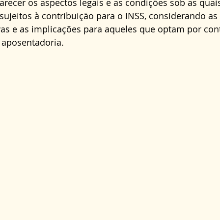
clarecer os aspectos legais e as condições sob as quai
Direito Administrativo
Direito da Saúde
cond
ujeitos à contribuição para o INSS, considerando as 
vas e as implicações para aqueles que optam por con
 aposentadoria.