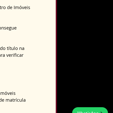
tro de Imóveis 
consegue 
o título na 
a verificar 
Imóveis 
de matrícula 