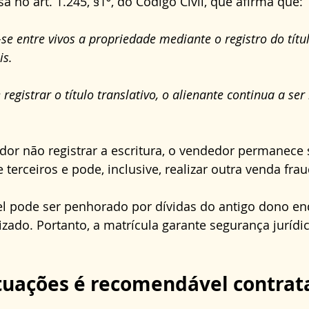
a no art. 1.245, §1º, do Código Civil, que afirma que:
-se entre vivos a propriedade mediante o registro do títul
is.
registrar o título translativo, o alienante continua a se
dor não registrar a escritura, o vendedor permanece 
 terceiros e pode, inclusive, realizar outra venda frau
el pode ser penhorado por dívidas do antigo dono en
izado. Portanto, a matrícula garante segurança jurídic
tuações é recomendável contrat