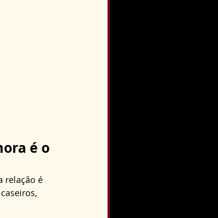
ora é o 
 relação é 
caseiros, 