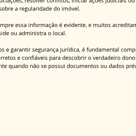
ociações, resolver conflitos, iniciar ações judiciais 
Direito Administrativo
Direito da Saúde
cond
sobre a regularidade do imóvel. 
mpre essa informação é evidente, e muitos acredita
ide ou administra o local. 
os e garantir segurança jurídica, é fundamental comp
rretos e confiáveis para descobrir o verdadeiro don
nte quando não se possui documentos ou dados prév