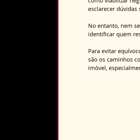
como viabilizar neg
Direito Constitucional
esclarecer dúvidas 
No entanto, nem se
identificar quem res
Para evitar equívoc
são os caminhos co
imóvel, especialme