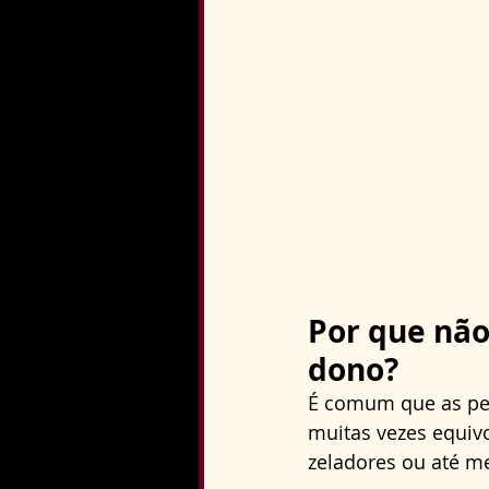
Por que nã
dono?
É comum que as pes
muitas vezes equivo
zeladores ou até m