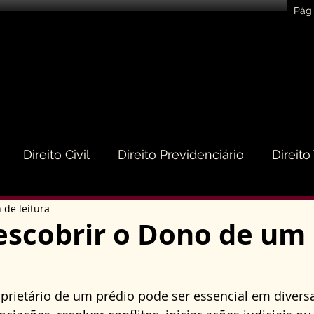
Pági
Direito Civil
Direito Previdenciário
Direito
 de leitura
eito do Consumidor
Direito Médico
Direito de
scobrir o Dono de um
to Empresarial e Societário
Direito de Trânsito
rietário de um prédio pode ser essencial em diversa