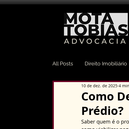
All Posts
Direito Imobiliário
10 de dez. de 2025
4 min
Direito Sucessório
Dir
Como De
Prédio?
Direito Tributário
Direi
Saber quem é o prop