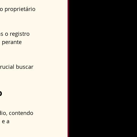
 proprietário 
 o registro 
 perante 
rucial buscar 
 
io, contendo 
 e a 