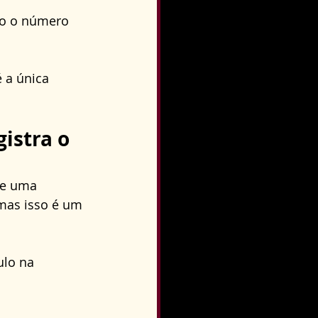
mo o número 
 a única 
istra o 
de uma 
mas isso é um 
ulo na 