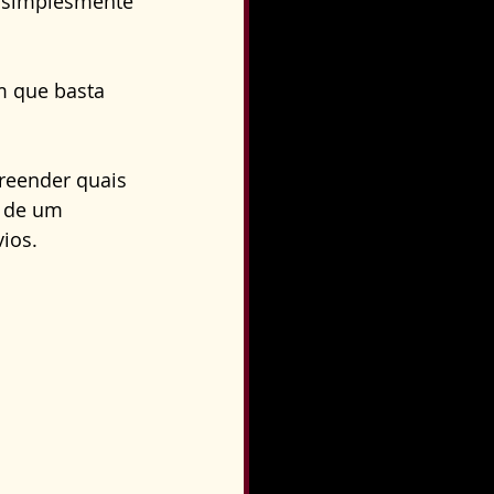
ou simplesmente 
o
Direito Condominial
m que basta 
reender quais 
o de um 
ios.