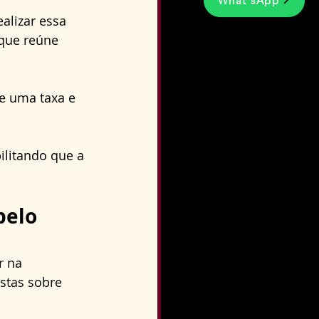
What'sApp
alizar essa 
que reúne 
e uma taxa e 
ilitando que a 
elo 
r na 
stas sobre 