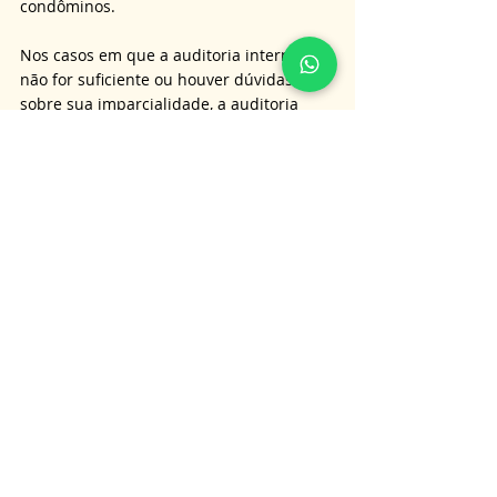
condôminos.
Nos casos em que a auditoria interna 
não for suficiente ou houver dúvidas 
sobre sua imparcialidade, a auditoria 
externa surge como alternativa para 
assegurar uma análise independente e 
detalhada.
A colaboração de profissionais 
especializados, como contadores e 
advogados, é indispensável para a 
condução adequada do processo de 
auditoria, garantindo não apenas a 
conformidade legal, mas também a 
adoção das melhores práticas de gestão 
condominial.
Se continua com dúvida, nossa equipe 
está preparada para fornecer com 
excelência consultoria e assessoria a 