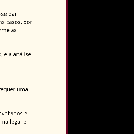
se dar 
s casos, por 
orme as 
, e a análise 
requer uma 
nvolvidos e 
ma legal e 