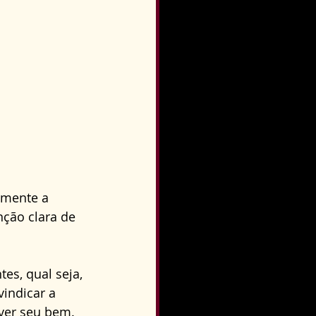
lmente a 
ção clara de 
es, qual seja, 
indicar a 
ver seu bem.