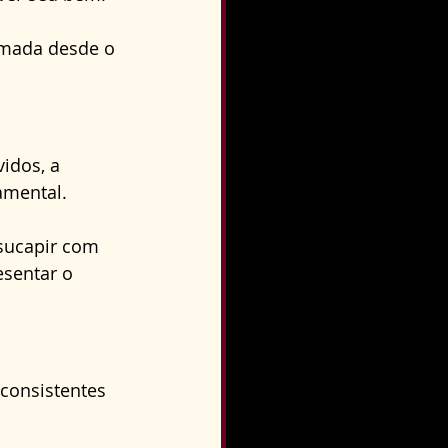
rmada desde o 
idos, a 
amental.
sucapir com 
sentar o 
 consistentes 