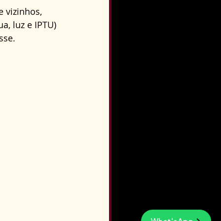
 vizinhos, 
, luz e IPTU) 
sse.