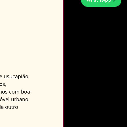
What'sApp
de usucapião 
os, 
anos com boa-
móvel urbano 
e outro 