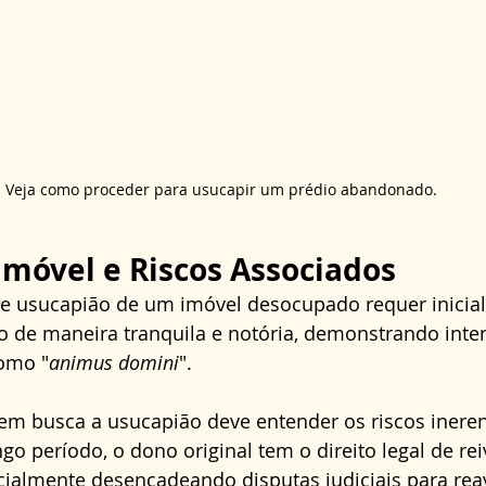
Veja como proceder para usucapir um prédio abandonado.
Imóvel e Riscos Associados
 de usucapião de um imóvel desocupado requer inicia
 de maneira tranquila e notória, demonstrando inten
omo "
animus domini
".
m busca a usucapião deve entender os riscos inerent
o período, o dono original tem o direito legal de reiv
cialmente desencadeando disputas judiciais para rea