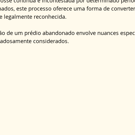
osse contínua e incontestada por determinado perío
Direito Administrativo
Direito da Saúde
cond
ados, este processo oferece uma forma de converter
e legalmente reconhecida.
ão de um prédio abandonado envolve nuances específ
dadosamente considerados.