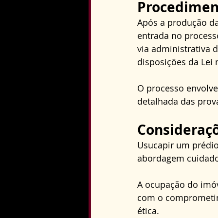
Procedimen
Após a produção da
entrada no processo
via administrativa 
disposições da Lei 
O processo envolver
detalhada das prov
Consideraçõ
Usucapir um prédi
abordagem cuidados
A ocupação do imóve
com o comprometime
ética.