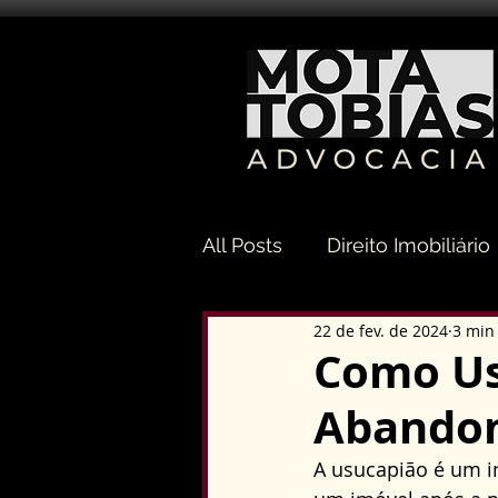
All Posts
Direito Imobiliário
22 de fev. de 2024
3 min 
Direito Sucessório
Dir
Como Us
Abando
Direito Tributário
Direi
A usucapião é um in