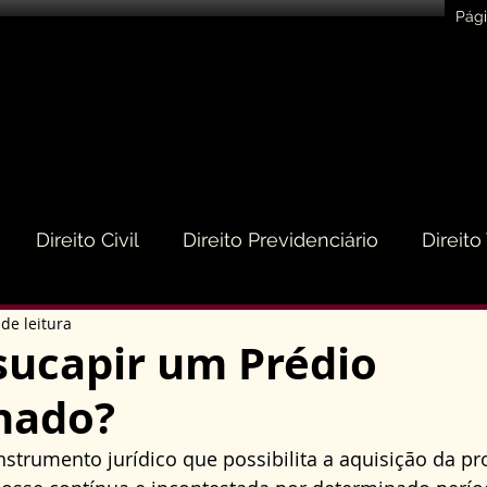
Pági
Direito Civil
Direito Previdenciário
Direito
de leitura
eito do Consumidor
Direito Médico
Direito de
ucapir um Prédio
nado?
to Empresarial e Societário
Direito de Trânsito
strumento jurídico que possibilita a aquisição da pr