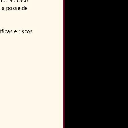
do. No caso 
o
Direito Condominial
 a posse de 
icas e riscos 