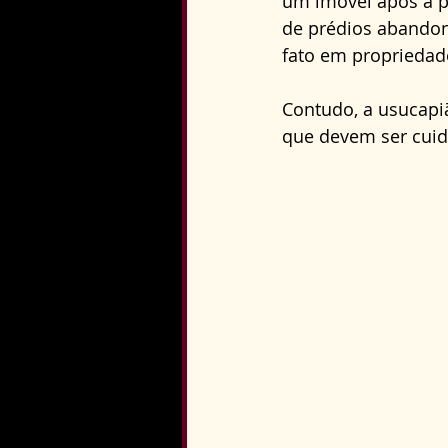
um imóvel após a p
Direito Constitucional
de prédios abandon
fato em propriedad
Contudo, a usucapi
que devem ser cui