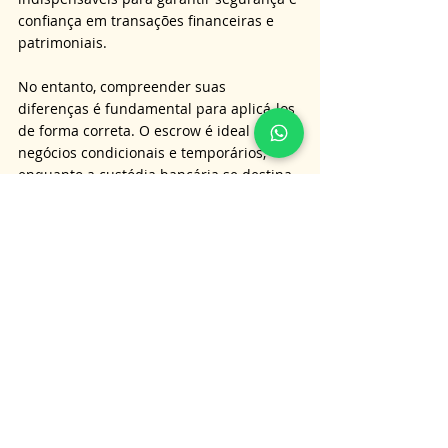
confiança em transações financeiras e 
patrimoniais. 
No entanto, compreender suas 
diferenças é fundamental para aplicá-los 
de forma correta. O escrow é ideal para 
negócios condicionais e temporários, 
enquanto a custódia bancária se destina 
à administração de ativos de longo prazo. 
Ambos fortalecem a proteção jurídica das 
partes e reduzem o risco de litígios, mas 
exigem acompanhamento profissional 
especializado para que cada operação 
ocorra com segurança, transparência e 
plena conformidade legal.
É importante lembrar que as 
informações aqui apresentadas não 
substituem a orientação jurídica 