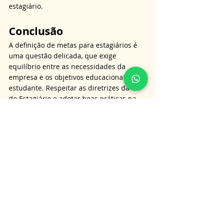
estagiário.
Conclusão
A definição de metas para estagiários é 
uma questão delicada, que exige 
equilíbrio entre as necessidades da 
empresa e os objetivos educacionais do 
estudante. Respeitar as diretrizes da Lei 
do Estagiário e adotar boas práticas na 
supervisão são passos fundamentais 
para evitar problemas jurídicos e 
fortalecer a relação entre empresa e 
estagiário.
Se continua com dúvida, nossa equipe 
está preparada para fornecer com 
excelência consultoria e assessoria a 
clientes em todo o território brasileiro. 
Para entrar em contato, basta nos enviar 
uma mensagem pelo 
What'sApp
 e 