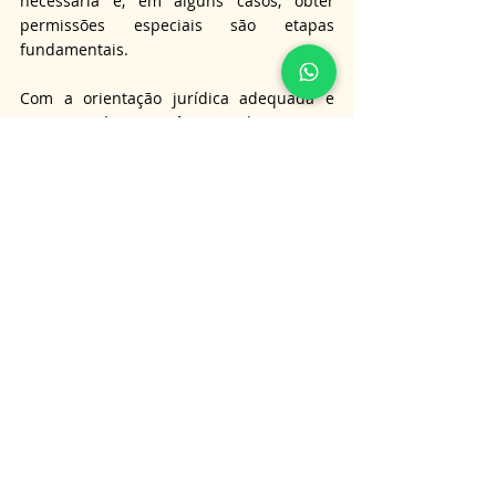
necessária e, em alguns casos, obter 
permissões especiais são etapas 
fundamentais.
Com a orientação jurídica adequada e 
atenção às exigências legais, os 
estrangeiros podem aproveitar as 
oportunidades oferecidas pelo mercado 
imobiliário brasileiro de forma segura e 
eficaz.
É importante lembrar que as informações 
aqui apresentadas não substituem a 
orientação jurídica personalizada, e para 
obter informações mais detalhadas sobre 
o assunto tratado neste artigo, é 
aconselhável consultar um advogado 
especialista.
Nossa equipe está pronta para oferecer 
serviços de consultoria e assessoria para 