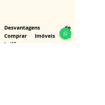
Desvantagens de 
Comprar Imóveis em 
Leilão
Riscos Legais e Financeiros: Imóveis 
leiloados podem ter pendências jurídicas 
e financeiras que o comprador assume.
Demora na Posse: Se o imóvel estiver 
ocupado, a desocupação pode demorar e 
exigir um processo judicial.
Custo Adicional: Além do valor do lance, o 
comprador deve pagar a comissão do 
leiloeiro e arcar com possíveis dívidas do 
imóvel.