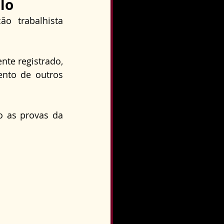
lo
 trabalhista 
te registrado, 
nto de outros 
 as provas da 