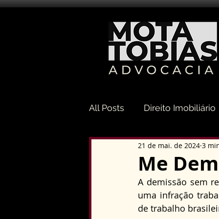
All Posts
Direito Imobiliário
21 de mai. de 2024
3 min
Direito Sucessório
Dir
Me Demi
A demissão sem regi
Direito Tributário
Direi
uma infração traba
de trabalho brasilei