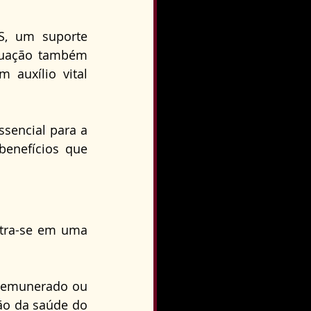
S, um suporte 
tuação também 
auxílio vital 
sencial para a 
benefícios que 
tra-se em uma 
 remunerado ou 
o da saúde do 