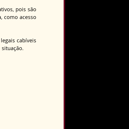
o
Direito Condominial
ivos, pois são 
a, como acesso 
egais cabíveis 
 situação.