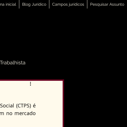
na inicial
Blog Jurídico
Campos jurídicos
Pesquisar Assunto
 Trabalhista
 Família
ocial (CTPS) é 
Direito Penal
um no mercado 