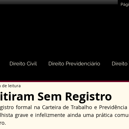
Pági
Direito Civil
Direito Previdenciário
Direito
 de leitura
eito do Consumidor
Direito Médico
Direito de
tiram Sem Registro
stro formal na Carteira de Trabalho e Previdência S
to Empresarial e Societário
Direito de Trânsito
lhista grave e infelizmente ainda uma prática com
ro.