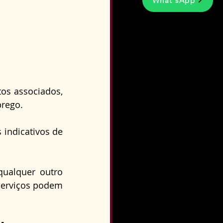
What'sApp
os associados, 
prego.
ndicativos de 
ualquer outro 
serviços podem 