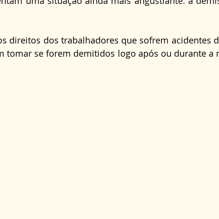
entam uma situação ainda mais angustiante: a demis
Direito Administrativo
Direito da Saúde
cond
os direitos dos trabalhadores que sofrem acidentes de
tomar se forem demitidos logo após ou durante a r