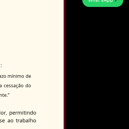
What'sApp
:
azo mínimo de 
 cessação do 
nte.”
r, permitindo 
e ao trabalho 