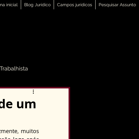
na inicial
Blog Jurídico
Campos jurídicos
Pesquisar Assunto
 Trabalhista
 Família
de um
Direito Penal
zmente, muitos 