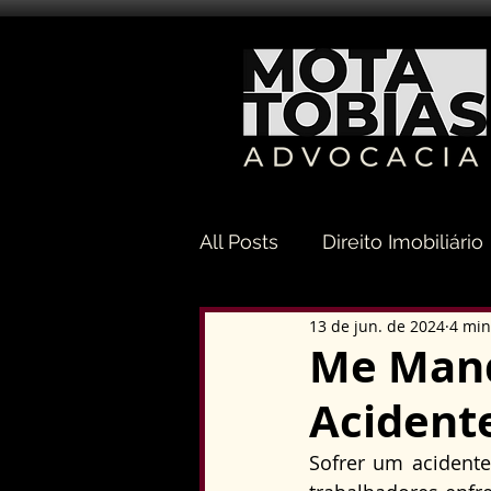
All Posts
Direito Imobiliário
13 de jun. de 2024
4 min
Direito Sucessório
Dir
Me Mand
Acident
Direito Tributário
Direi
Sofrer um acidente