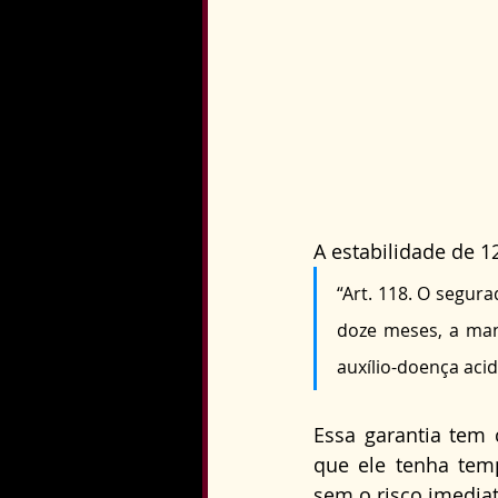
A estabilidade de 1
“Art. 118. O segur
doze meses, a man
auxílio-doença aci
Essa garantia tem 
que ele tenha tem
sem o risco imedia