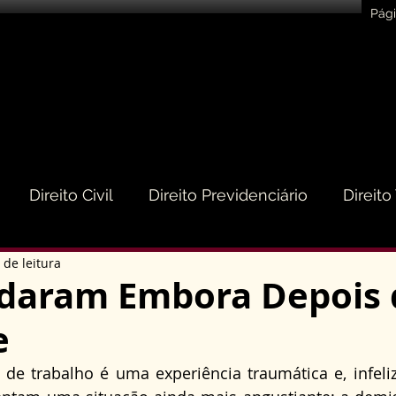
Pági
Direito Civil
Direito Previdenciário
Direito
 de leitura
eito do Consumidor
Direito Médico
Direito de
aram Embora Depois 
e
to Empresarial e Societário
Direito de Trânsito
 de trabalho é uma experiência traumática e, infeli