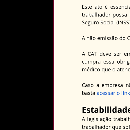
Este ato é essenci
trabalhador possa t
Seguro Social (INSS)
A não emissão do C
A CAT deve ser em
cumpra essa obriga
médico que o aten
Caso a empresa nã
basta 
acessar o link
Estabilidad
A legislação trabal
trabalhador que so