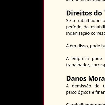
Direitos do
Se o trabalhador f
período de estabil
indenização corres
Além disso, pode ha
A empresa pode s
trabalhador, corre
Danos Morai
A demissão de u
psicológicos e finan
O trabalhador pode