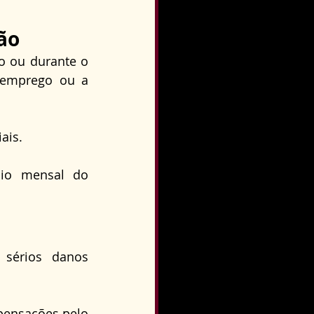
ão
o ou durante o 
 emprego ou a 
ais.
io mensal do 
sérios danos 
ensações pelo 