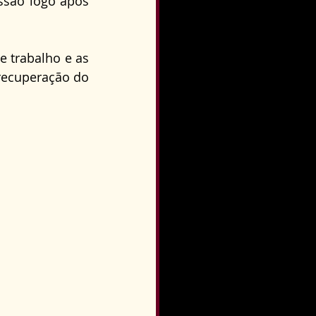
são logo após 
o
Direito Condominial
 trabalho e as 
ecuperação do 