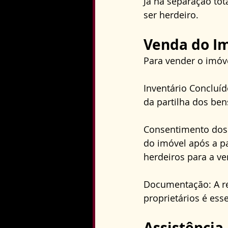
Já na separação tot
ser herdeiro.
Venda do I
Para vender o imóve
Inventário Concluíd
da partilha dos bens
Consentimento dos H
do imóvel após a pa
herdeiros para a ve
Documentação: A r
proprietários é ess
Assistência 