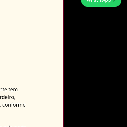
What'sApp
nte tem 
deiro, 
, conforme 