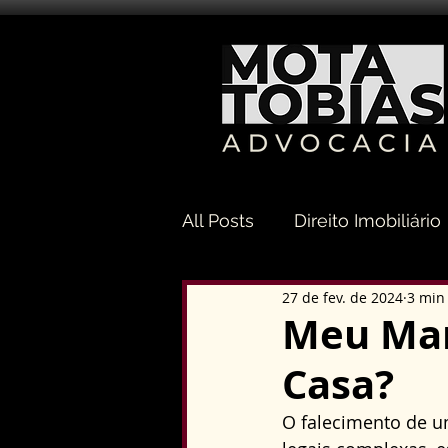
All Posts
Direito Imobiliário
27 de fev. de 2024
3 min 
Direito Sucessório
Dir
Meu Mar
Casa?
Direito Tributário
Direi
O falecimento de u