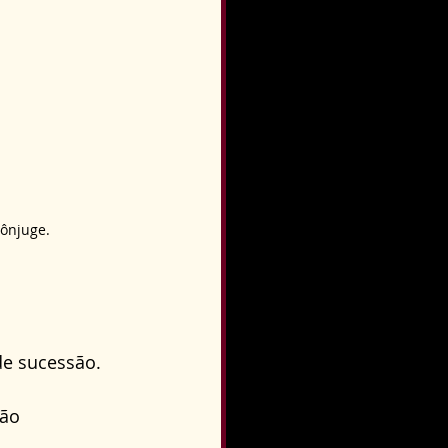
ônjuge.
de sucessão. 
ão 