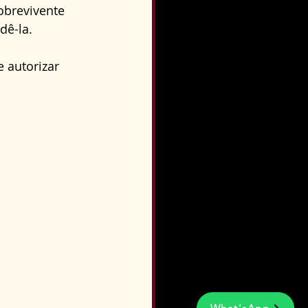
obrevivente 
dê-la.
 autorizar 