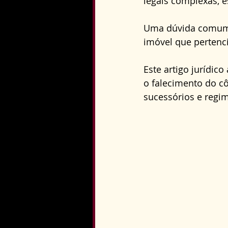
legais complexas, 
Direito Constitucional
Uma dúvida comum d
imóvel que pertenci
Este artigo jurídic
o falecimento do cô
sucessórios e regi