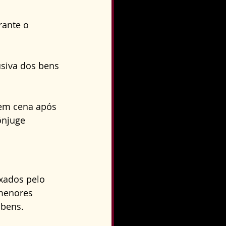
ante o 
siva dos bens 
em cena após 
ônjuge 
ixados pelo 
 menores 
 bens.