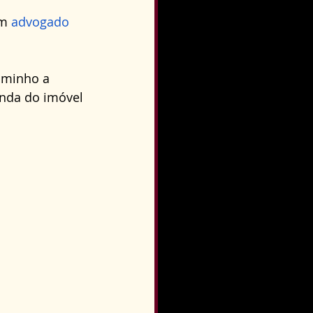
m 
advogado 
aminho a 
enda do imóvel 