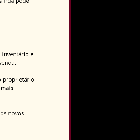
 ainda pode 
 inventário e 
 venda.
 proprietário 
emais 
os novos 