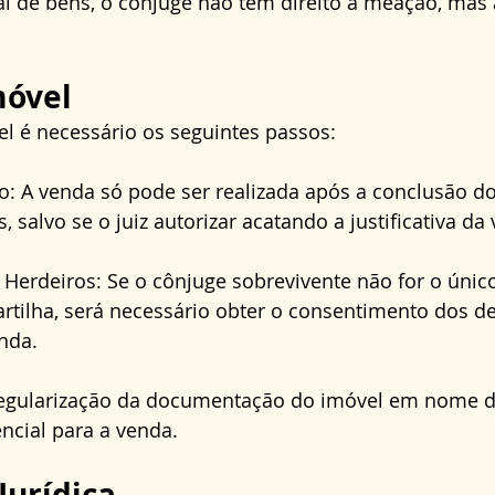
al de bens, o cônjuge não tem direito à meação, mas
móvel
l é necessário os seguintes passos:
o: A venda só pode ser realizada após a conclusão do
, salvo se o juiz autorizar acatando a justificativa da
erdeiros: Se o cônjuge sobrevivente não for o único
rtilha, será necessário obter o consentimento dos d
nda.
egularização da documentação do imóvel em nome d
encial para a venda.
Jurídica