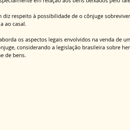
especialmente em relação aos bens deixados pelo fale
Direito Administrativo
Direito da Saúde
cond
iz respeito à possibilidade de o cônjuge sobrevive
a ao casal.
o aborda os aspectos legais envolvidos na venda de u
njuge, considerando a legislação brasileira sobre her
me de bens.