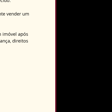
cido.
o
Direito Condominial
nte vender um 
m imóvel após 
ança, direitos 