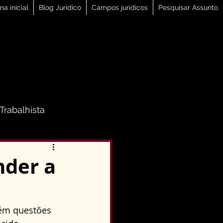
na inicial
Blog Jurídico
Campos jurídicos
Pesquisar Assunto
 Trabalhista
 Família
nder a
Direito Penal
ém questões 