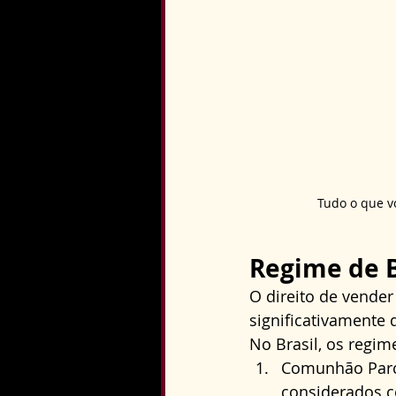
Tudo o que v
Regime de B
O direito de vende
significativamente
No Brasil, os regi
Comunhão Parci
considerados c