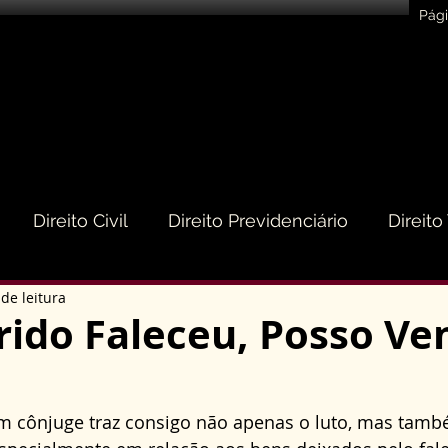
Pági
Direito Civil
Direito Previdenciário
Direito
de leitura
eito do Consumidor
Direito Médico
Direito de
ido Faleceu, Posso Ve
to Empresarial e Societário
Direito de Trânsito
m cônjuge traz consigo não apenas o luto, mas tamb