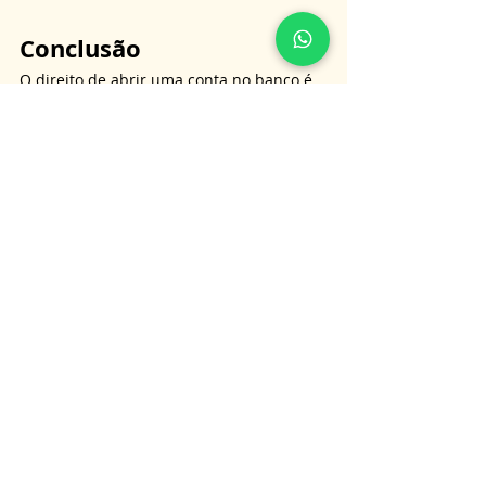
Conclusão
O direito de abrir uma conta no banco é 
essencial para a vida financeira de 
qualquer cidadão. Quando esse serviço é 
negado sem uma justificativa válida, o 
consumidor deve estar ciente de que há 
mecanismos de defesa disponíveis para 
garantir seus direitos. 
Seja recorrendo ao Procon ou ao 
Judiciário, é possível assegurar o acesso a 
serviços bancários básicos, 
independentemente de restrições no CPF 
ou outras pendências.
É importante lembrar que as 
informações aqui apresentadas não 
substituem a orientação jurídica 
personalizada, e para obter informações 