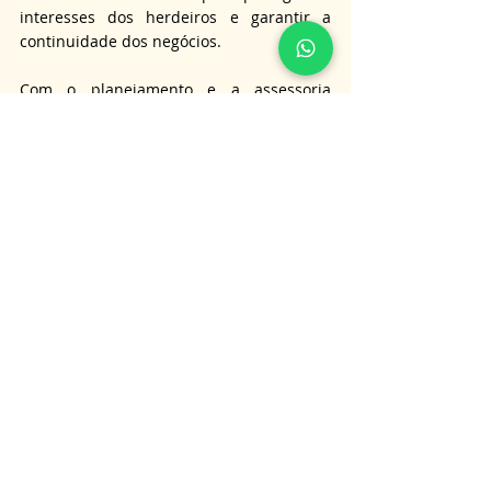
interesses dos herdeiros e garantir a 
continuidade dos negócios. 
Com o planejamento e a assessoria 
jurídica adequados, é possível navegar 
por esse processo de maneira eficaz, 
minimizando riscos e garantindo um 
futuro seguro para a empresa e sua 
família.
É importante lembrar que as informações 
aqui apresentadas não substituem a 
orientação jurídica personalizada, e para 
obter informações mais detalhadas sobre 
o assunto tratado neste artigo, é 
aconselhável consultar um advogado 
especialista. 
Nossa equipe está pronta para oferecer 
serviços de consultoria e assessoria para 