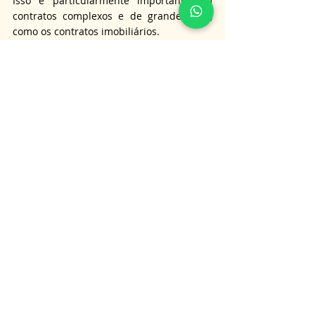
Isso é particularmente importante em 
contratos complexos e de grande valor, 
como os contratos imobiliários.
A jurisprudência do STJ serve como 
importante guia para a fixação de 
cláusulas penais, evitando estipulações 
excessivas que possam prejudicar uma 
das partes contratantes.
Em suma, a cláusula penal deve ser 
utilizada de forma justa e equilibrada, 
cumprindo sua função de garantir o 
cumprimento das obrigações contratuais 
e compensar a parte prejudicada pelo 
inadimplemento.
É importante lembrar que as informações 
aqui apresentadas não substituem a 
orientação jurídica personalizada, e para 
obter informações mais detalhadas sobre 