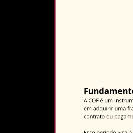
Fundamento
A COF é um instrum
em adquirir uma fr
contrato ou pagame
Esse período visa a