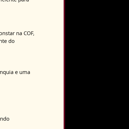
onstar na COF, 
nte do 
anquia e uma 
indo 