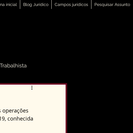
na inicial
Blog Jurídico
Campos jurídicos
Pesquisar Assunto
 Trabalhista
 Família
s operações 
Direito Penal
19, conhecida 