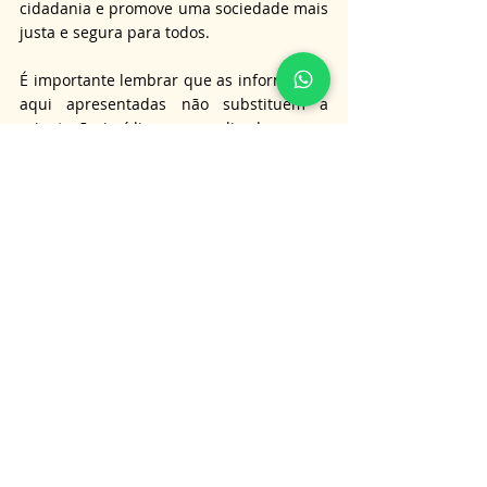
cidadania e promove uma sociedade mais 
justa e segura para todos.
É importante lembrar que as informações 
aqui apresentadas não substituem a 
orientação jurídica personalizada, e para 
obter informações mais detalhadas sobre 
o assunto tratado neste artigo, é 
aconselhável consultar um advogado 
especialista. 
Nossa equipe está pronta para oferecer 
serviços de consultoria e assessoria para 
clientes em todo o Brasil. Para entrar em 
contato, basta nos enviar uma mensagem 
no 
What'sApp
. 
Além disso, se você tiver dúvidas sobre 
outros assuntos relacionados ao direito 
penal, acesse nosso 
Blog Jurídico
.