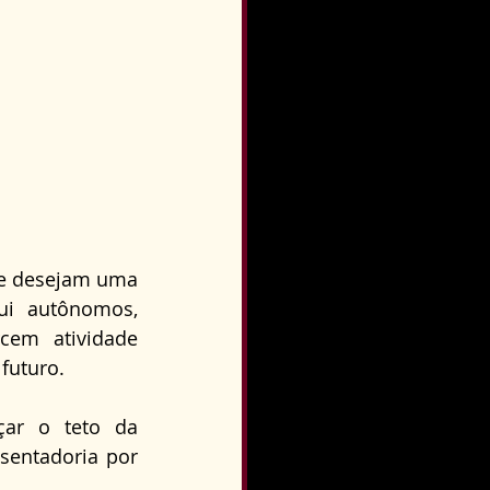
ue desejam uma 
ui autônomos, 
em atividade 
futuro. 
r o teto da 
sentadoria por 