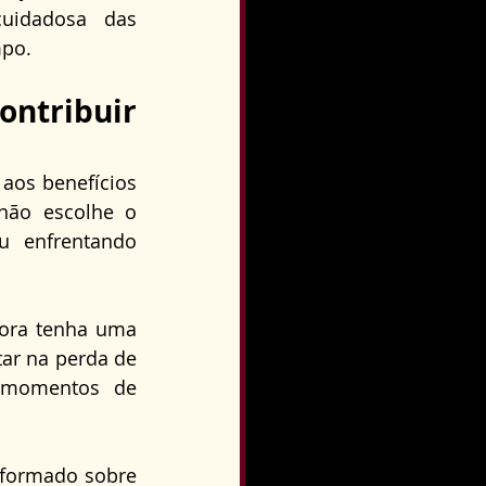
uidadosa das 
mpo.
tribuir 
aos benefícios 
não escolhe o 
u enfrentando 
ora tenha uma 
ar na perda de 
 momentos de 
nformado sobre 