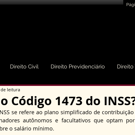
Pági
Direito Civil
Direito Previdenciário
Direito
 de leitura
eito do Consumidor
Direito Médico
Direito de
o Código 1473 do INSS
SS se refere ao plano simplificado de contribuição p
to Empresarial e Societário
Direito de Trânsito
lhadores autônomos e facultativos que optam por
bre o salário mínimo. 