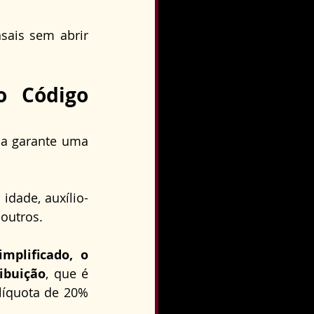
ais sem abrir 
o Código 
a garante uma 
idade, auxílio-
outros. 
plificado, o 
ibuição
, que é 
íquota de 20% 