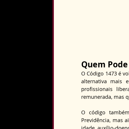
Quem Pode U
O Código 1473 é vol
alternativa mais 
profissionais li
remunerada, mas qu
O código também
Previdência, mas a
idade, auxílio-doen