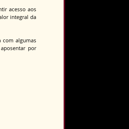
o
Direito Condominial
ir acesso aos 
or integral da 
a com algumas 
aposentar por 