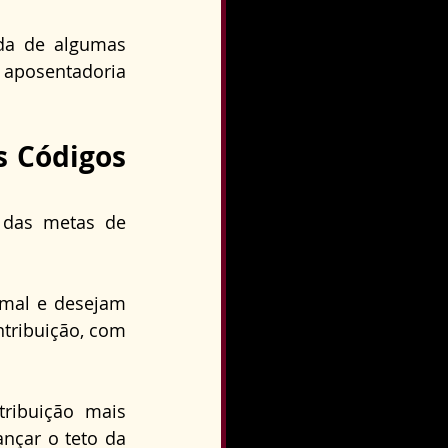
a de algumas 
 aposentadoria 
 Códigos 
das metas de 
mal e desejam 
tribuição, com 
ibuição mais 
nçar o teto da 