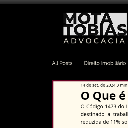
All Posts
Direito Imobiliário
14 de set. de 2024
3 min
Direito Sucessório
Dir
O Que é 
O Código 1473 do IN
Direito Tributário
Direi
destinado a traba
reduzida de 11% so