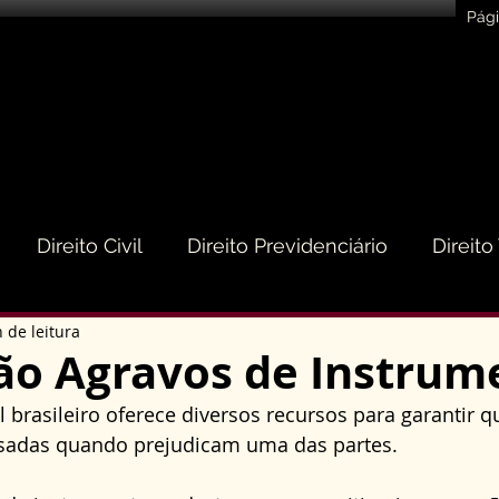
Pági
Direito Civil
Direito Previdenciário
Direito
 de leitura
eito do Consumidor
Direito Médico
Direito de
ão Agravos de Instrum
l brasileiro oferece diversos recursos para garantir q
to Empresarial e Societário
Direito de Trânsito
visadas quando prejudicam uma das partes. 