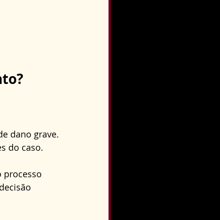
nto?
de dano grave. 
s do caso. 
o processo 
decisão 