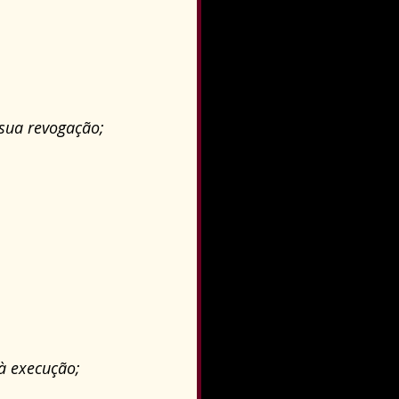
 sua revogação;
à execução;