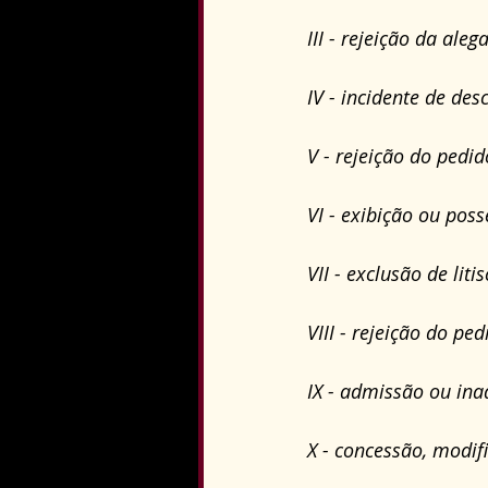
III - rejeição da al
IV - incidente de de
V - rejeição do pedi
VI - exibição ou pos
VII - exclusão de liti
VIII - rejeição do pe
IX - admissão ou ina
X - concessão, modif