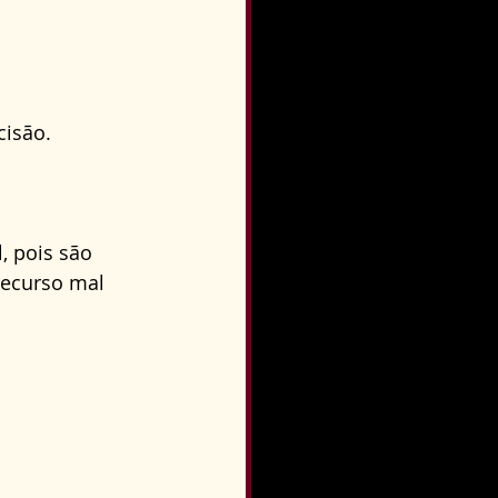
cisão.
, pois são 
recurso mal 
.