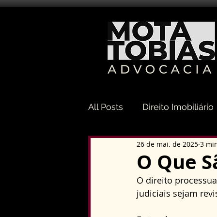
All Posts
Direito Imobiliário
26 de mai. de 2025
3 min
Direito Sucessório
Dir
O Que S
O direito processua
Direito Tributário
Direi
judiciais sejam re