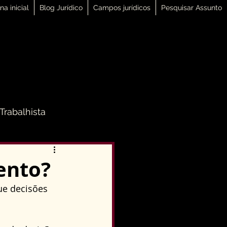
na inicial
Blog Jurídico
Campos jurídicos
Pesquisar Assunto
 Trabalhista
 Família
ento?
ue decisões 
Direito Penal