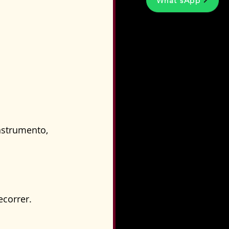
What'sApp
nstrumento, 
ecorrer.