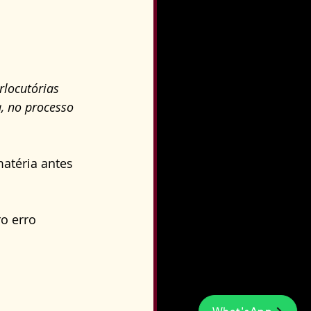
locutórias 
, no processo 
atéria antes 
o erro 