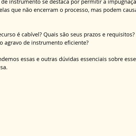
o de instrumento se destaca por permitir a impugnaç
Direito Administrativo
Direito da Saúde
cond
quelas que não encerram o processo, mas podem caus
curso é cabível? Quais são seus prazos e requisitos?
 agravo de instrumento eficiente? 
ondemos essas e outras dúvidas essenciais sobre esse
sa.