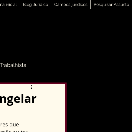
na inicial
Blog Jurídico
Campos jurídicos
Pesquisar Assunto
 Trabalhista
 Família
ongelar
Direito Penal
res que 