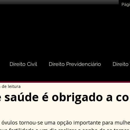
Pági
Direito Civil
Direito Previdenciário
Direito
 de leitura
eito do Consumidor
Direito Médico
Direito de
 saúde é obrigado a c
to Empresarial e Societário
Direito de Trânsito
 óvulos tornou-se uma opção importante para mulhe