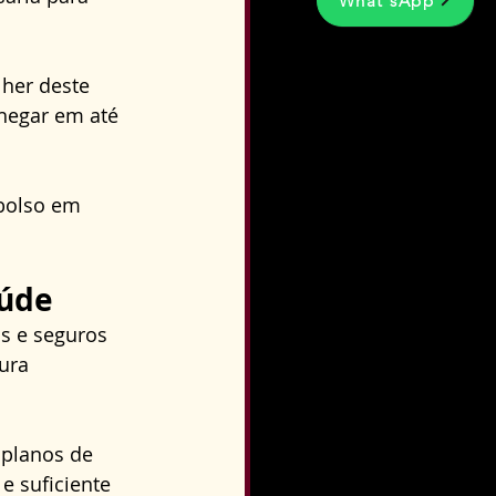
What'sApp
her deste 
hegar em até 
bolso em 
aúde
os e seguros 
ura 
 planos de 
e suficiente 