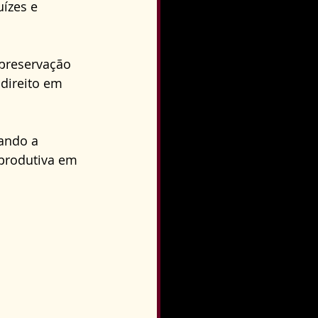
ízes e 
preservação 
direito em 
ando a 
produtiva em 