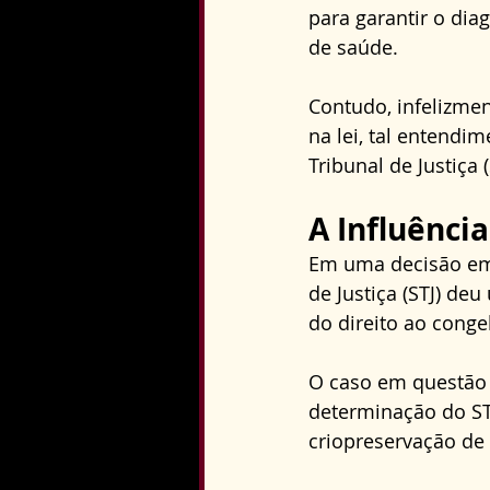
para garantir o dia
de saúde.
Contudo, infelizme
na lei, tal entendi
Tribunal de Justiça (
A Influênci
Em uma decisão emb
de Justiça (STJ) de
do direito ao cong
O caso em questão 
determinação do STJ
criopreservação de 