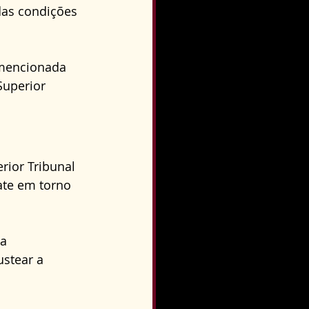
das condições 
 mencionada 
Superior 
ior Tribunal 
ate em torno 
a 
stear a 