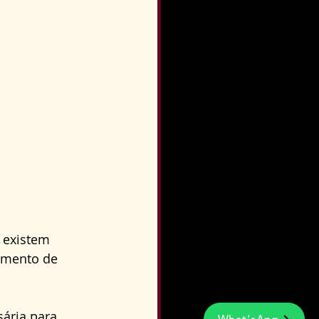
 existem 
amento de 
ária para 