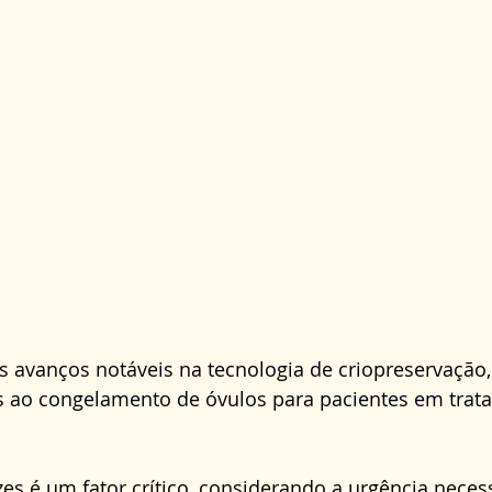
 avanços notáveis na tecnologia de criopreservação,
s ao congelamento de óvulos para pacientes em trat
s é um fator crítico, considerando a urgência necess