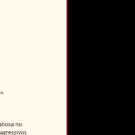
o.
liosa no 
agressivos 