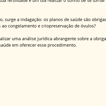
ua fertilidade e um dia realizar o sonho de se tornar
Direito Administrativo
Direito da Saúde
cond
o, surge a indagação: os planos de saúde são obrigad
s ao congelamento e criopreservação de óvulos?
ealizar uma análise jurídica abrangente sobre a obrig
saúde em oferecer esse procedimento.