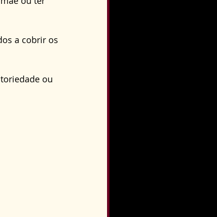
 mãe ou ter 
o
Direito Condominial
os a cobrir os 
atoriedade ou 