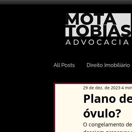
All Posts
Direito Imobiliário
29 de dez. de 2023
4 min
Direito Sucessório
Dir
Plano de
óvulo?
Direito Tributário
Direi
O congelamento de