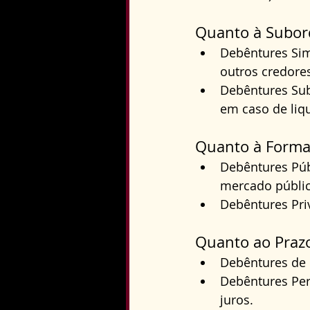
Quanto à Subor
Debêntures Sim
outros credore
Debêntures Sub
em caso de liq
Quanto à Forma
Debêntures Púb
mercado públic
Debêntures Pri
Quanto ao Praz
Debêntures de 
Debêntures Pe
juros.