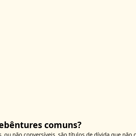
debêntures comuns?
 ou não conversíveis, são títulos de dívida que não 