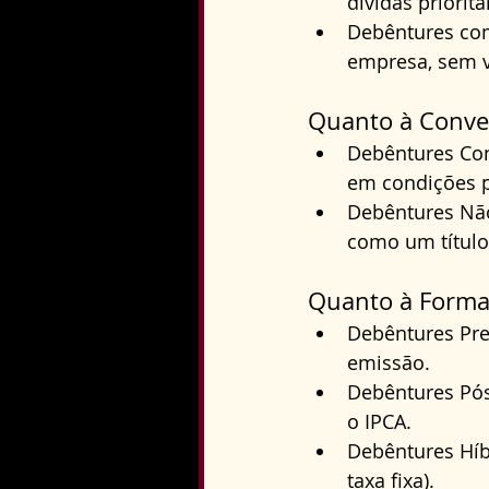
dívidas priorit
Debêntures com
empresa, sem v
Quanto à Conver
Debêntures Con
em condições p
Debêntures Não
como um título
Quanto à Form
Debêntures Pre
emissão.
Debêntures Pós
o IPCA.
Debêntures Híbr
taxa fixa).