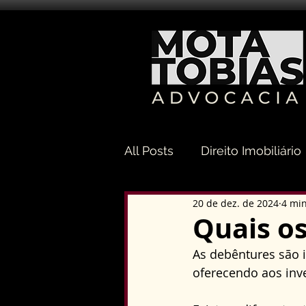
All Posts
Direito Imobiliário
20 de dez. de 2024
4 min
Direito Sucessório
Dir
Quais o
As debêntures são 
Direito Tributário
Direi
oferecendo aos inve