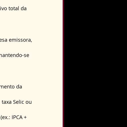
vo total da 
esa emissora, 
mantendo-se 
omento da 
taxa Selic ou 
ex.: IPCA + 