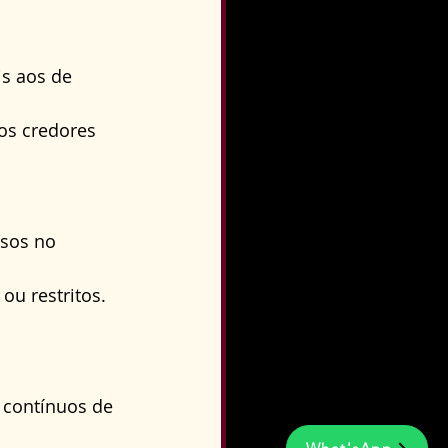
s aos de 
os credores 
sos no 
u restritos.
contínuos de 