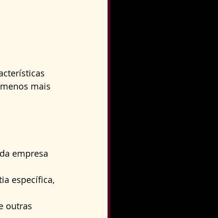
cterísticas 
o menos mais 
 da empresa 
a específica, 
 outras 