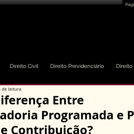
Pági
Direito Civil
Direito Previdenciário
Direito
 de leitura
eito do Consumidor
Direito Médico
Direito de
iferença Entre
adoria Programada e 
to Empresarial e Societário
Direito de Trânsito
e Contribuição?