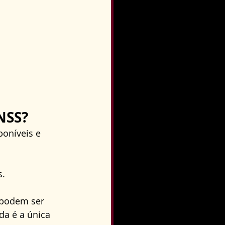
NSS?
oníveis e 
. 
 podem ser 
a é a única 