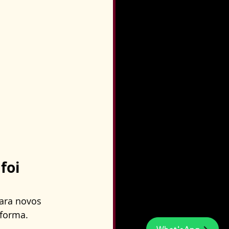
foi 
ara novos 
eforma. 