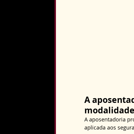
A aposenta
modalidade
A aposentadoria pr
aplicada aos segur