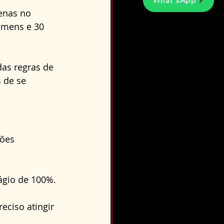
What'sApp
enas no 
omens e 30 
as regras de 
 de se 
ões 
ágio de 100%. 
eciso atingir 