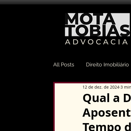
All Posts
Direito Imobiliário
12 de dez. de 2024
3 min
Direito Sucessório
Dir
Qual a D
Aposent
Direito Tributário
Direi
Tempo d