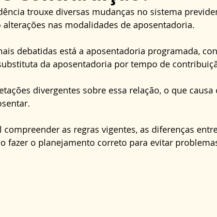
Direito Administrativo
Direito da Saúde
cond
dência trouxe diversas mudanças no sistema previden
do alterações nas modalidades de aposentadoria. 
mais debatidas está a aposentadoria programada, con
bstituta da aposentadoria por tempo de contribuiçã
retações divergentes sobre essa relação, o que causa
sentar. 
al compreender as regras vigentes, as diferenças entr
 fazer o planejamento correto para evitar problema