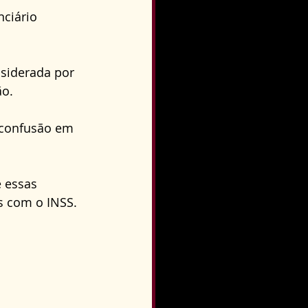
o
Direito Condominial
ciário 
siderada por 
o. 
 confusão em 
e essas 
s com o INSS.