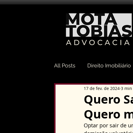
All Posts
Direito Imobiliário
17 de fev. de 2024
3 min 
Direito Sucessório
Dir
Quero S
Quero m
Direito Tributário
Direi
Optar por sair de u