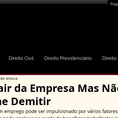
Pági
Direito Civil
Direito Previdenciário
Direito
de leitura
eito do Consumidor
Direito Médico
Direito de
air da Empresa Mas Nã
e Demitir
to Empresarial e Societário
Direito de Trânsito
m emprego pode ser impulsionado por vários fatores,