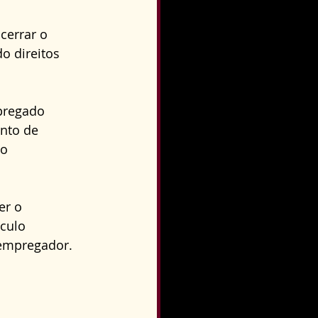
cerrar o 
o direitos 
pregado 
nto de 
o 
er o 
culo 
 empregador.