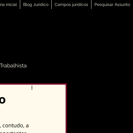
na inicial
Blog Jurídico
Campos jurídicos
Pesquisar Assunto
 Trabalhista
 Família
o
Direito Penal
 contudo, a 