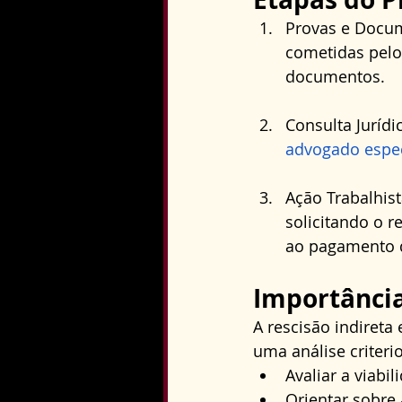
Provas e Docum
cometidas pelo
documentos.
Consulta Jurídi
advogado espec
Ação Trabalhis
solicitando o 
ao pagamento d
Importância
A rescisão indireta
uma análise criter
Avaliar a viabi
Orientar sobre