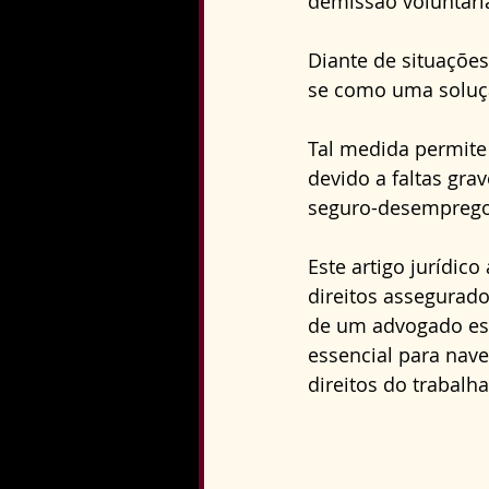
demissão voluntária
Direito Constitucional
Diante de situações
se como uma soluçã
Tal medida permite 
devido a faltas gr
seguro-desemprego
Este artigo jurídic
direitos assegurado
de um advogado esp
essencial para nav
direitos do trabalh