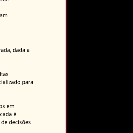
jam 
ada, dada a 
tas 
alizado para 
os em 
icada é 
 de decisões 