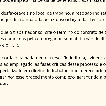
 pode implicar na perda de benefícios trabalhistas i
Direito Administrativo
Direito da Saúde
cond
 desfavoráveis no local de trabalho, a rescisão indire
o jurídica amparada pela Consolidação das Leis do T
que o trabalhador solicite o término do contrato de 
aves cometidas pelo empregador, sem abrir mão de di
 e o FGTS.
o aborda detalhadamente a rescisão indireta, evidenci
s ao empregado, as fases críticas desse processo e o 
ecializado em direito do trabalho, que oferece orien
egar por esse procedimento complexo, garantindo a p
ador.