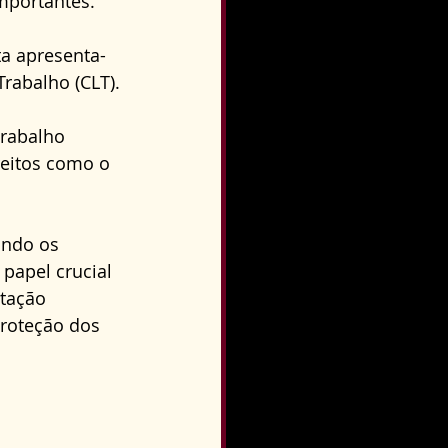
mportantes.
o
Direito Condominial
ta apresenta-
rabalho (CLT).
trabalho 
reitos como o 
ando os 
papel crucial 
tação 
roteção dos 