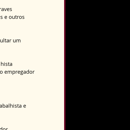
raves 
 e outros 
ultar um 
hista 
do empregador 
balhista e 
dor.