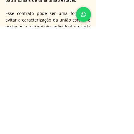
patrimoniais de uma união estável.
Esse contrato pode ser uma forma de 
evitar a caracterização da união estável e 
proteger o patrimônio individual de cada 
parceiro.
No contrato de namoro, as partes 
declaram que não têm a intenção de 
constituir família, mas apenas de manter 
uma relação afetiva, sem a comunhão de 
bens ou direitos patrimoniais.
Assim, os bens adquiridos durante o 
namoro permanecem individuais e não 
são afetados por eventuais problemas 
financeiros do parceiro.
Temos um artigo jurídico completo sobre 
Como Fazer um Contrato de Namoro
.