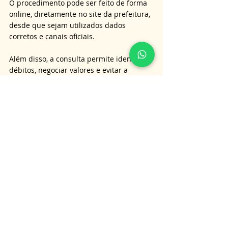
O procedimento pode ser feito de forma 
online, diretamente no site da prefeitura, 
desde que sejam utilizados dados 
corretos e canais oficiais. 
Além disso, a consulta permite identificar 
débitos, negociar valores e evitar a 
inscrição em Dívida Ativa ou processos 
judiciais. 
Portanto, manter essa verificação em dia 
é uma prática preventiva que garante 
tranquilidade, segurança jurídica e maior 
liberdade em qualquer operação 
envolvendo o imóvel.
É importante lembrar que as 
informações aqui apresentadas não 
substituem a orientação jurídica 
personalizada, e para obter informações 
mais detalhadas sobre o assunto tratado 