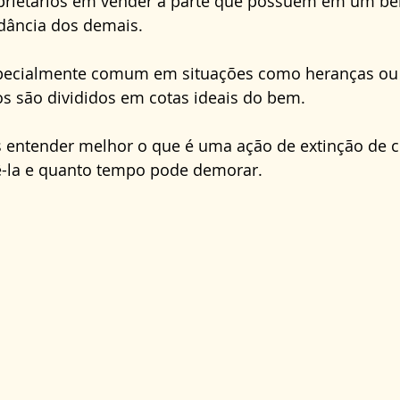
prietários em vender a parte que possuem em um b
Direito Administrativo
Direito da Saúde
cond
ância dos demais. 
specialmente comum em situações como heranças ou 
 são divididos em cotas ideais do bem. 
s entender melhor o que é uma ação de extinção de 
-la e quanto tempo pode demorar.