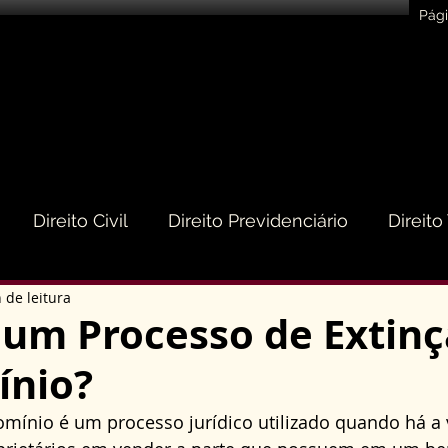
Pági
Direito Civil
Direito Previdenciário
Direito
 de leitura
eito do Consumidor
Direito Médico
Direito de
 um Processo de Extinç
nio?
to Empresarial e Societário
Direito de Trânsito
omínio é um processo jurídico utilizado quando há a