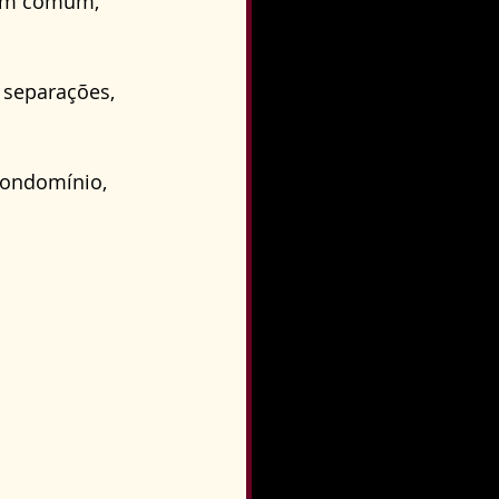
em comum, 
o
Direito Condominial
separações, 
condomínio, 