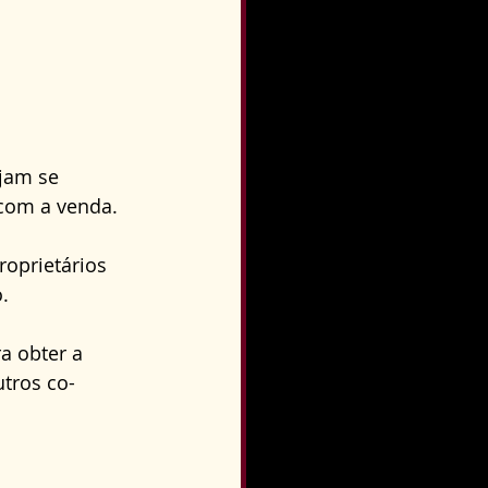
jam se 
om a venda. 
oprietários 
. 
a obter a 
tros co-