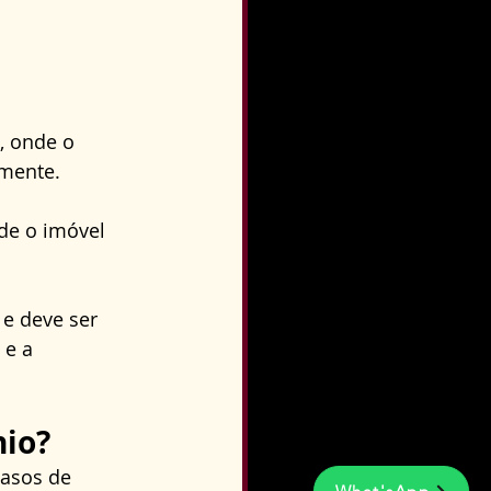
, onde o 
lmente.
de o imóvel 
e deve ser 
e a 
nio?
asos de 