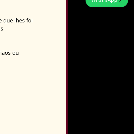
What'sApp
 que lhes foi 
s 
mãos ou 