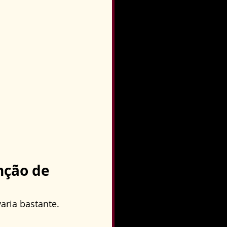
ção de 
ria bastante. 