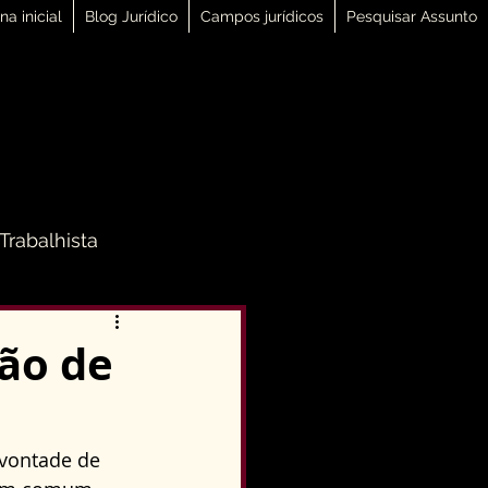
na inicial
Blog Jurídico
Campos jurídicos
Pesquisar Assunto
 Trabalhista
 Família
ão de
Direito Penal
 vontade de 