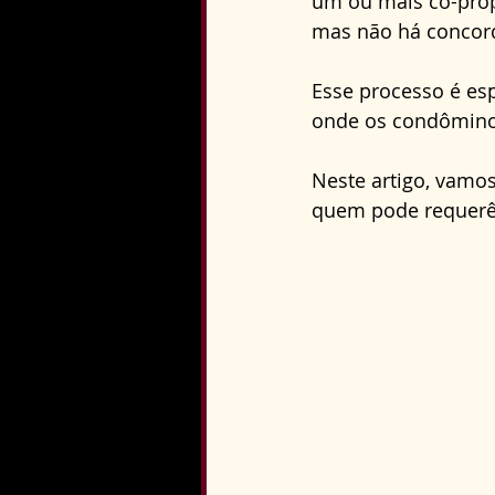
um ou mais co-pro
Direito Constitucional
mas não há concord
Esse processo é e
onde os condôminos
Neste artigo, vamo
quem pode requerê