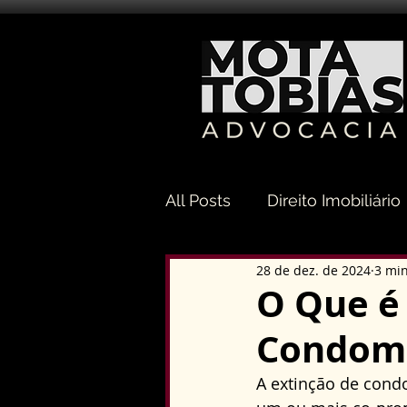
All Posts
Direito Imobiliário
28 de dez. de 2024
3 min
Direito Sucessório
Dir
O Que é
Condomí
Direito Tributário
Direi
A extinção de cond