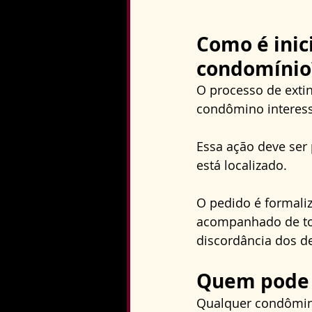
Como é inic
condomínio
O processo de exti
condômino interess
Essa ação deve ser 
está localizado. 
O pedido é formali
acompanhado de to
discordância dos d
Quem pode s
Qualquer condômino