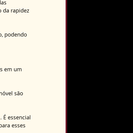
as 
 da rapidez 
o, podendo 
os em um 
móvel são 
 É essencial 
para esses 