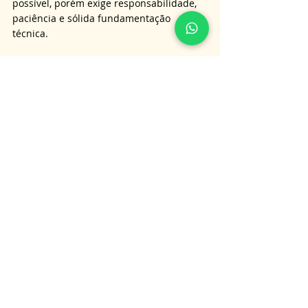
possível, porém exige responsabilidade, 
paciência e sólida fundamentação 
técnica. 
Não se trata de punir o profissional por 
todo desfecho desfavorável, mas de 
buscar reparação quando há falha 
comprovada e dano injusto. 
A reunião adequada de provas, a perícia 
judicial e o acompanhamento por 
advogado especializado são pilares desse 
tipo de ação. 
Assim, o paciente fortalece sua posição 
jurídica e contribui para um sistema de 
saúde mais responsável, no qual direitos 
são respeitados e a atuação profissional 
é permanentemente qualificada.
É importante lembrar que as 