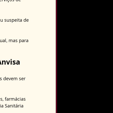
u suspeita de 
ual, mas para 
Anvisa 
es devem ser 
s, farmácias 
a Sanitária 
. 