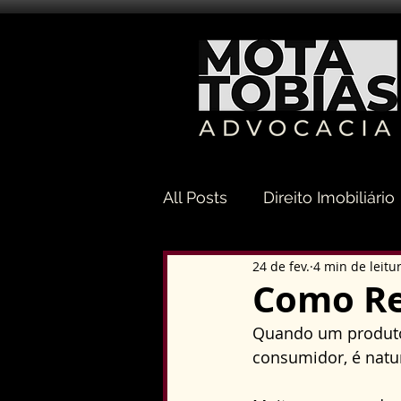
All Posts
Direito Imobiliário
24 de fev.
4 min de leitu
Direito Sucessório
Dir
Como Re
Quando um produto 
Direito Tributário
Direi
consumidor, é natur