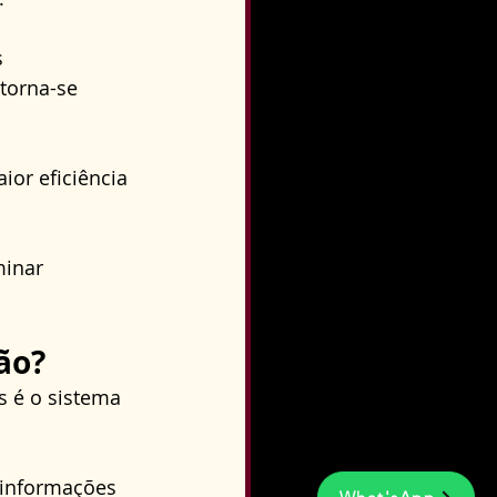
 
torna-se 
ior eficiência 
minar 
ão?
s é o sistema 
 informações 