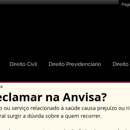
Pági
Direito Civil
Direito Previdenciário
Direito
ra
eito do Consumidor
Direito Médico
Direito de
clamar na Anvisa?
ou serviço relacionado à saúde causa prejuízo ou ri
to Empresarial e Societário
Direito de Trânsito
al surgir a dúvida sobre a quem recorrer. 