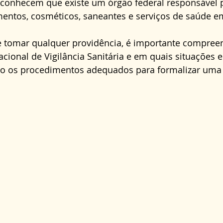
conhecem que existe um órgão federal responsável po
Direito Administrativo
Direito da Saúde
cond
entos, cosméticos, saneantes e serviços de saúde em
e tomar qualquer providência, é importante compreen
cional de Vigilância Sanitária e em quais situações e
o os procedimentos adequados para formalizar uma