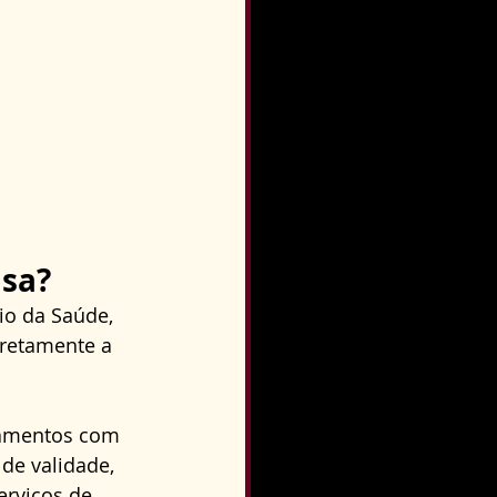
isa?
io da Saúde, 
iretamente a 
camentos com 
de validade, 
erviços de 