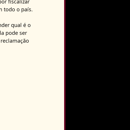
r fiscalizar 
o
Direito Condominial
 todo o país. 
der qual é o 
la pode ser 
 reclamação 