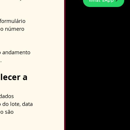
What'sApp
formulário 
elo número 
 o andamento 
.
lecer a 
 dados 
do lote, data 
ço são 