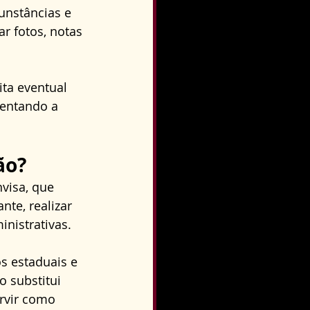
unstâncias e 
r fotos, notas 
ta eventual 
mentando a 
ão?
visa, que 
te, realizar 
nistrativas. 
 estaduais e 
o substitui 
rvir como 