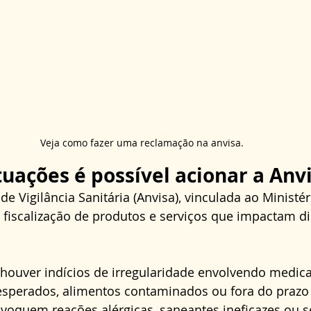
Veja como fazer uma reclamação na anvisa.
tuações é possível acionar a Anv
e Vigilância Sanitária (Anvisa), vinculada ao Ministér
 fiscalização de produtos e serviços que impactam d
houver indícios de irregularidade envolvendo medi
esperados, alimentos contaminados ou fora do prazo 
voquem reações alérgicas, saneantes ineficazes ou s