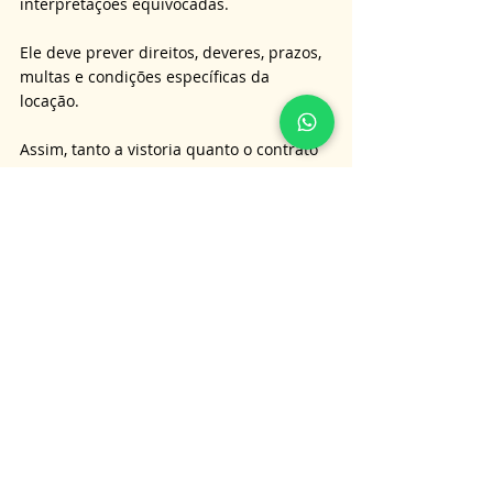
interpretações equivocadas. 
Ele deve prever direitos, deveres, prazos, 
multas e condições específicas da 
locação. 
Assim, tanto a vistoria quanto o contrato 
funcionam como instrumentos de 
proteção jurídica, fortalecendo a relação 
entre locador e locatário.
Conclusão
A relação locatícia exige equilíbrio, 
transparência e respeito às normas 
legais. Tanto o locador quanto o locatário 
possuem responsabilidades bem 
definidas, que devem ser observadas 
para garantir a harmonia contratual. 
O conhecimento dessas obrigações não 