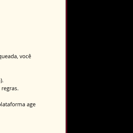
queada, você 
).
 regras.
plataforma age 