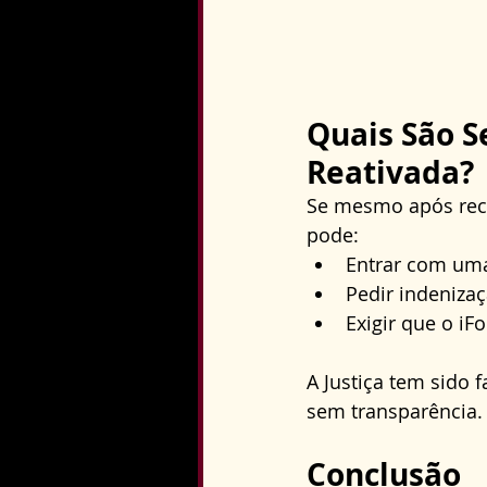
Quais São S
Reativada?
Se mesmo após recl
pode:
Entrar com uma
Pedir indeniza
Exigir que o i
A Justiça tem sido 
sem transparência.
Conclusão