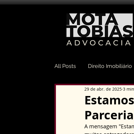
All Posts
Direito Imobiliário
29 de abr. de 2025
3 min
Direito Sucessório
Dir
Estamos
Parceria
Direito Tributário
Direi
A mensagem "Estamo