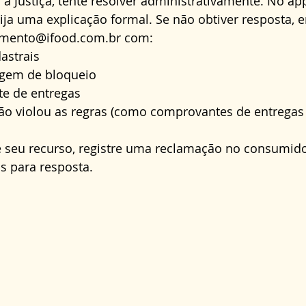
a a Justiça, tente resolver administrativamente. No ap
ija uma explicação formal. Se não obtiver resposta, 
amento@ifood.com.br
 com:
astrais
agem de bloqueio
te de entregas
ão violou as regras (como comprovantes de entregas 
 seu recurso, registre uma reclamação no 
consumido
s para resposta.