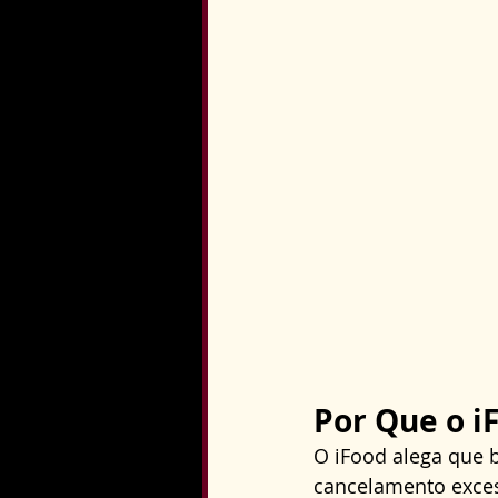
Por Que o i
O iFood alega que b
cancelamento excess