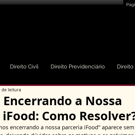
Pági
Direito Civil
Direito Previdenciário
Direito
 de leitura
eito do Consumidor
Direito Médico
Direito de
 Encerrando a Nossa
 iFood: Como Resolver
to Empresarial e Societário
Direito de Trânsito
s encerrando a nossa parceria iFood" aparece sem 