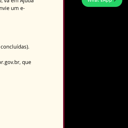
p, vá em Ajuda 
What'sApp
envie um e-
concluídas).
r.gov.br
, que 