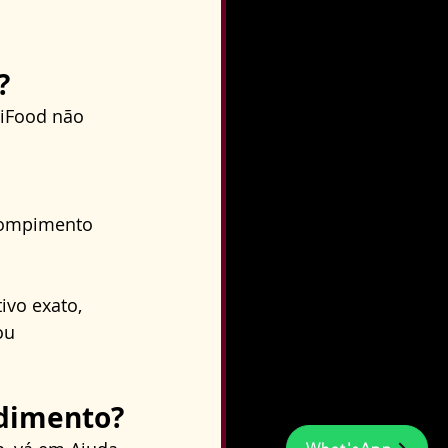
?
 iFood não 
 
rompimento 
vo exato, 
ou 
ndimento?