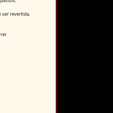
passos. 
o
Direito Condominial
ser revertida, 
rer 