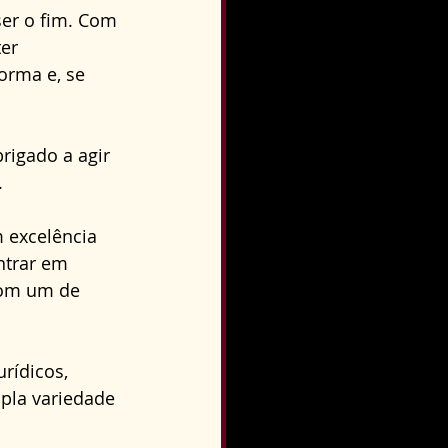
er o fim. Com 
er 
orma e, se 
rigado a agir 
.
 excelência 
ntrar em 
com um de 
rídicos, 
la variedade 