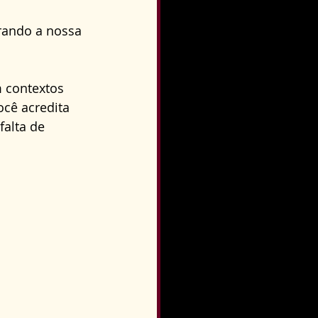
ando a nossa 
 contextos 
ocê acredita 
falta de 