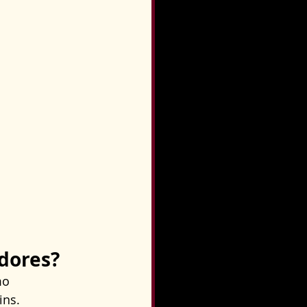
dores?
mo 
ns. 