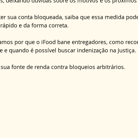
s, deixando dúvidas sobre os motivos e os próximos 
Direito Administrativo
Direito da Saúde
cond
er sua conta bloqueada, saiba que essa medida pode 
rápido e da forma correta. 
camos por que o iFood bane entregadores, como recor
 e quando é possível buscar indenização na Justiça. 
sua fonte de renda contra bloqueios arbitrários.