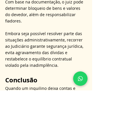
Com base na documentação, o juiz pode 
determinar bloqueio de bens e valores 
do devedor, além de responsabilizar 
fiadores. 
Embora seja possível resolver parte das 
situações administrativamente, recorrer 
ao Judiciário garante segurança jurídica, 
evita agravamento das dívidas e 
restabelece o equilíbrio contratual 
violado pela inadimplência.
Conclusão
Quando um inquilino deixa contas e 
encargos pendentes, o problema pode 
parecer grande, mas a legislação oferece 
instrumentos sólidos para proteger o 
proprietário. 
Compreender a diferença entre dívidas 