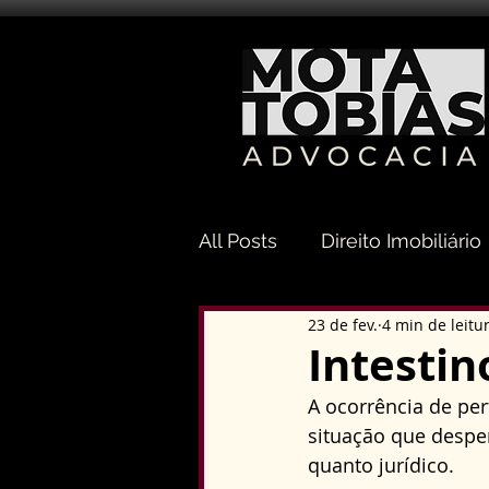
All Posts
Direito Imobiliário
23 de fev.
4 min de leitu
Direito Sucessório
Dir
Intestin
A ocorrência de pe
Direito Tributário
Direi
situação que despe
quanto jurídico. 