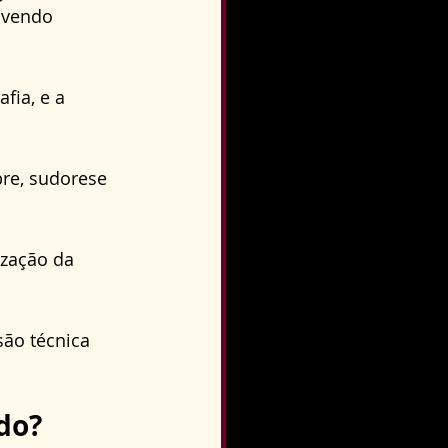
lvendo 
ia, e a 
 
bre, sudorese 
ização da 
ão técnica 
do?