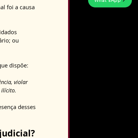
What'sApp
l foi a causa 
idados 
rio; ou 
que dispõe:
cia, violar 
lícito.
esença desses 
judicial?