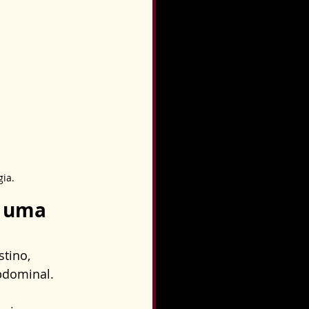
gia.
m uma 
tino, 
bdominal. 