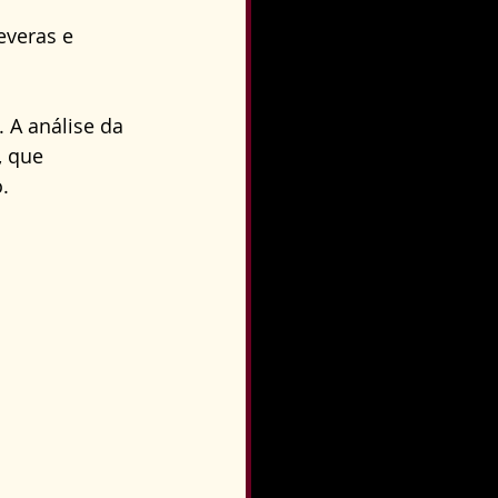
o
Direito Condominial
everas e 
. A análise da 
, que 
.