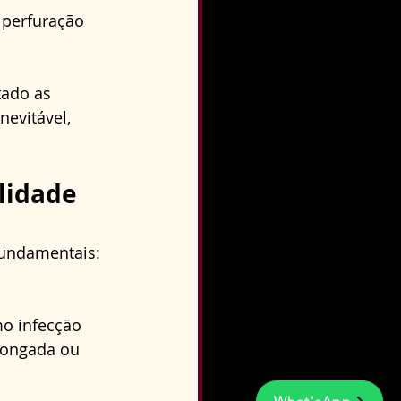
 perfuração 
tado as 
evitável, 
lidade 
fundamentais: 
o infecção 
longada ou 