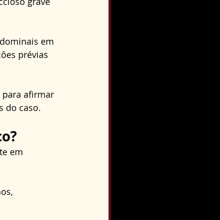
ccioso grave 
abdominais em 
ões prévias 
 para afirmar 
s do caso.
co?
te em 
os, 