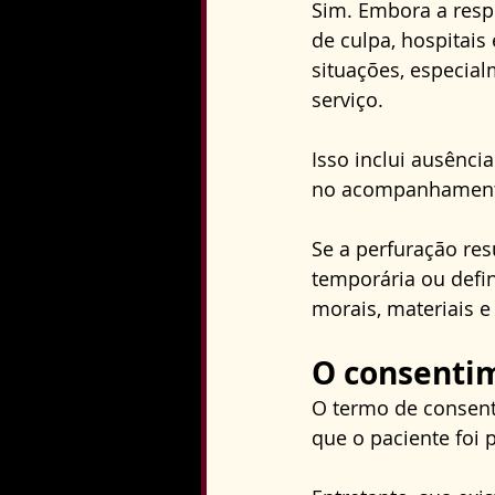
Sim. Embora a respo
de culpa, hospitai
situações, especial
serviço. 
Isso inclui ausênc
no acompanhamento
Se a perfuração re
temporária ou defin
morais, materiais 
O consentim
O termo de consent
que o paciente foi 