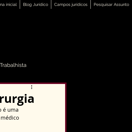
na inicial
Blog Jurídico
Campos jurídicos
Pesquisar Assunto
 Trabalhista
 Família
rurgia
o é uma 
Direito Penal
 médico 