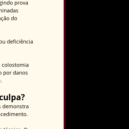
gindo prova 
minadas 
ação do 
u deficiência 
 colostomia 
o por danos 
.
culpa?
s demonstra 
ocedimento. 