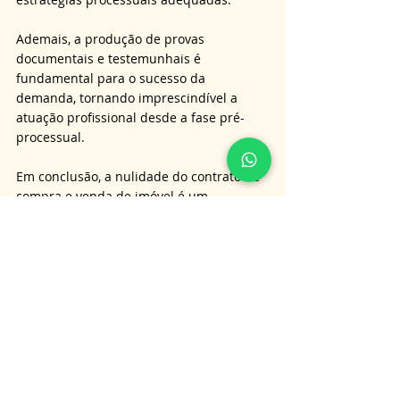
Ademais, a produção de provas 
documentais e testemunhais é 
fundamental para o sucesso da 
demanda, tornando imprescindível a 
atuação profissional desde a fase pré-
processual.
Em conclusão, a nulidade do contrato de 
compra e venda de imóvel é um 
instrumento jurídico essencial para 
preservar a legalidade e a segurança das 
relações patrimoniais. 
Ao permitir a desconstituição de 
negócios jurídicos viciados, o 
ordenamento protege as partes e a 
coletividade contra fraudes e 
irregularidades. 