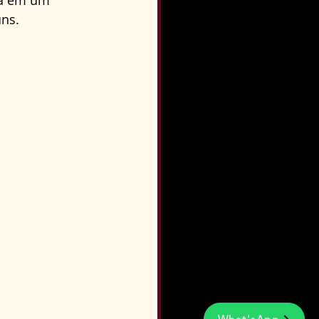
sa em um 
ns.