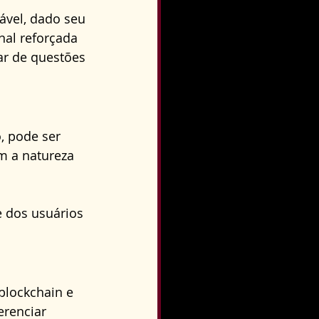
ável, dado seu 
nal reforçada 
ar de questões 
, pode ser 
m a natureza 
e dos usuários 
blockchain e 
erenciar 