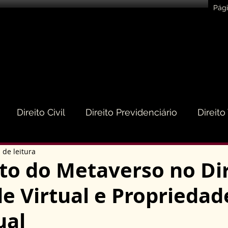
Pági
Direito Civil
Direito Previdenciário
Direito
 de leitura
eito do Consumidor
Direito Médico
Direito de
to do Metaverso no Dir
e Virtual e Propriedad
to Empresarial e Societário
Direito de Trânsito
ual