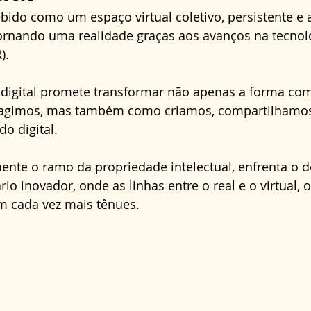
Direito Administrativo
Direito da Saúde
cond
ido como um espaço virtual coletivo, persistente e 
 tornando uma realidade graças aos avanços na tecnol
). 
a digital promete transformar não apenas a forma co
ragimos, mas também como criamos, compartilhamos
o digital. 
mente o ramo da propriedade intelectual, enfrenta o d
io inovador, onde as linhas entre o real e o virtual, o
am cada vez mais tênues.