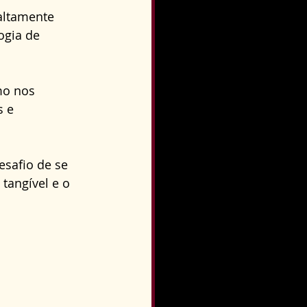
o
Direito Condominial
altamente 
ogia de 
mo nos 
 e 
esafio de se 
 tangível e o 