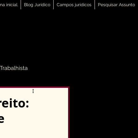
na inicial
Blog Jurídico
Campos jurídicos
Pesquisar Assunto
 Trabalhista
 Família
eito:
e
Direito Penal