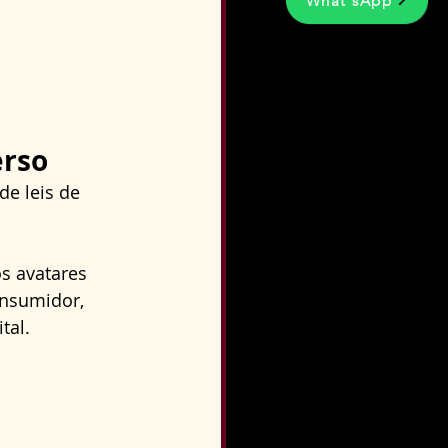
What'sApp
erso
e leis de 
s avatares 
onsumidor, 
tal.
o