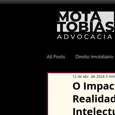
All Posts
Direito Imobiliário
12 de abr. de 2024
3 min
Direito Sucessório
Dir
O Impac
Realidad
Direito Tributário
Direi
Intelect