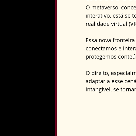
Direito Constitucional
O metaverso, conceb
interativo, está se
realidade virtual (VR
Essa nova fronteir
conectamos e inte
protegemos conteúd
O direito, especial
adaptar a esse cenár
intangível, se torn