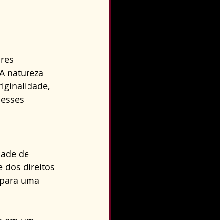
res 
 A natureza 
iginalidade, 
 esses 
dade de 
 dos direitos 
 para uma 