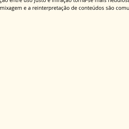
nção entre uso justo e infração torna-se mais nebulo
mixagem e a reinterpretação de conteúdos são comu