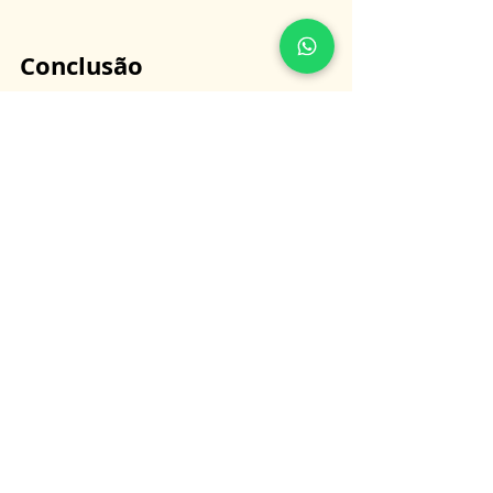
Conclusão
O contrato NCND é uma ferramenta 
indispensável para advogados e 
empresas que atuam em mercados 
internacionais. Ele protege os 
intermediadores contra práticas de 
bypass e assegura a confidencialidade 
das informações trocadas durante as 
negociações.
Ao incluir cláusulas detalhadas de não 
evasão, confidencialidade, remuneração, 
exclusividade e penalidades, o contrato 
NCND oferece uma proteção robusta para 
todas as partes envolvidas.
Para garantir que seus interesses sejam 
plenamente protegidos, é essencial 