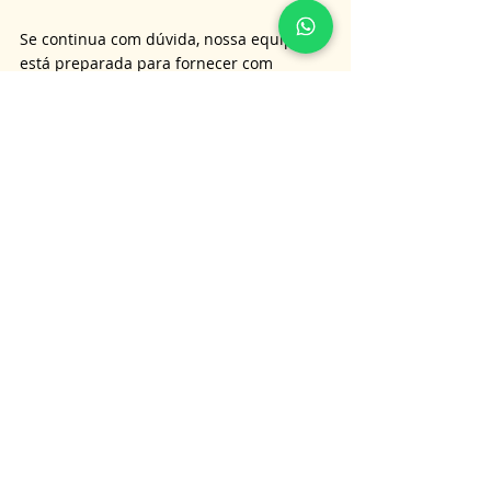
Se continua com dúvida, nossa equipe 
está preparada para fornecer com 
excelência consultoria e assessoria a 
clientes em todo o território brasileiro. 
Para entrar em contato, basta nos enviar 
uma mensagem pelo 
What'sApp
 e 
conversar com um de nossos 
especialistas em Direito do Consumidor.
Adicionalmente, caso você tenha 
questionamentos sobre outros temas 
jurídicos, convidamos você a visitar nosso 
Blog Jurídico
, onde abordamos uma 
ampla variedade de assuntos 
relacionados ao direito. 
Estamos comprometidos em fornecer 
informações e insights relevantes para 
auxiliar em suas dúvidas e necessidades 