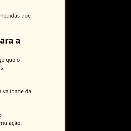
 medidas que 
ara a 
ge que o 
s 
 validade da 
o 
imulação. 