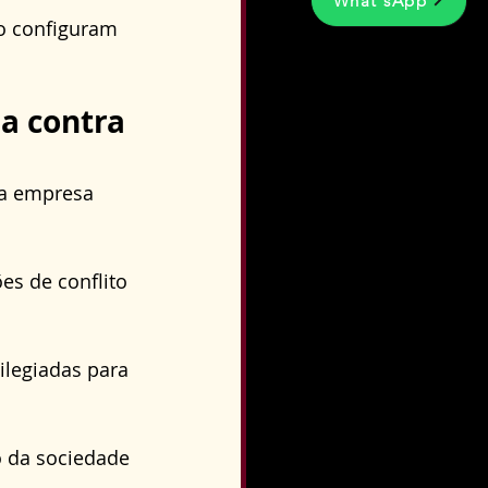
What'sApp
ão configuram 
a contra 
da empresa 
es de conflito 
legiadas para 
 da sociedade 