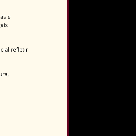
o
Direito Condominial
as e 
ais 
al refletir 
ra, 