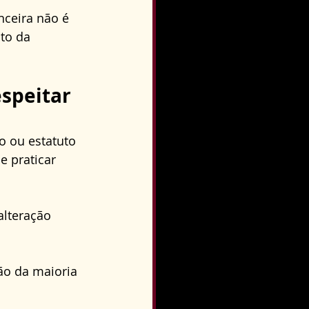
nceira não é 
to da 
speitar 
o ou estatuto 
 praticar 
alteração 
ão da maioria 