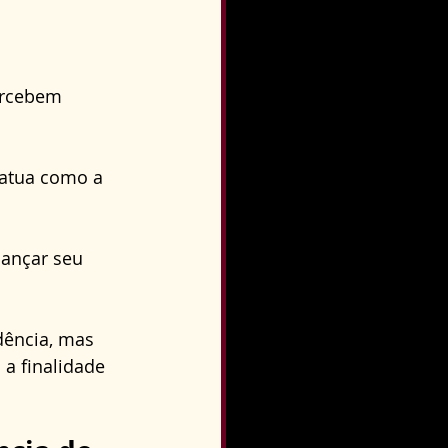
ercebem 
 atua como a 
ançar seu 
dência, mas 
a finalidade 