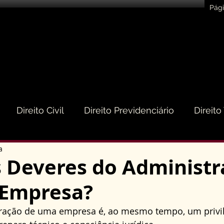
Pági
Direito Civil
Direito Previdenciário
Direito
a
eito do Consumidor
Direito Médico
Direito de
s Deveres do Administr
Empresa?
to Empresarial e Societário
Direito de Trânsito
ração de uma empresa é, ao mesmo tempo, um privil