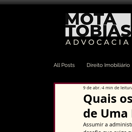
All Posts
Direito Imobiliário
9 de abr.
4 min de leitur
Direito Sucessório
Dir
Quais o
de Uma 
Direito Tributário
Direi
Assumir a administ