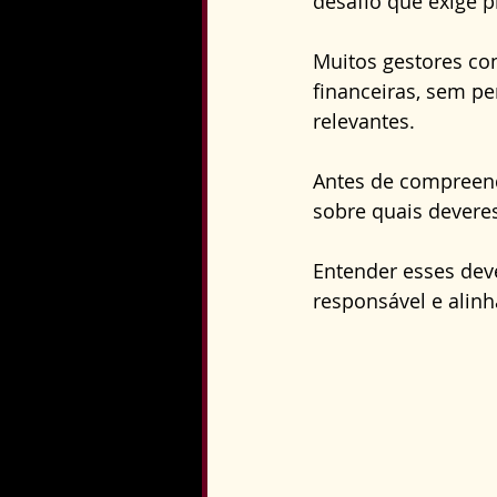
desafio que exige p
Direito Constitucional
Muitos gestores co
financeiras, sem pe
relevantes. 
Antes de compreende
sobre quais devere
Entender esses dev
responsável e alinh