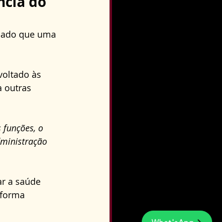
ncia do 
idado que uma 
voltado às 
 outras 
 funções, o 
ministração 
ar a saúde 
 forma 