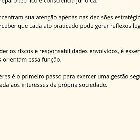
reparo técnico e consciência jurídica. 
Direito Administrativo
Direito da Saúde
cond
ncentram sua atenção apenas nas decisões estratégic
rceber que cada ato praticado pode gerar reflexos leg
r os riscos e responsabilidades envolvidos, é essenci
s orientam essa função.
eres é o primeiro passo para exercer uma gestão segu
ada aos interesses da própria sociedade.