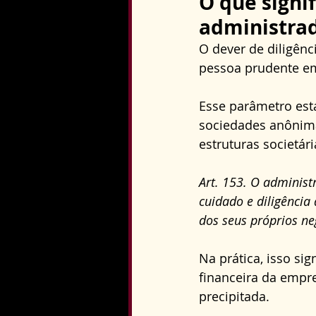
O que signif
administra
O dever de diligên
pessoa prudente em
Esse parâmetro está
sociedades anônima
estruturas societári
Art. 153. O administ
cuidado e diligênci
dos seus próprios ne
Na prática, isso si
financeira da empres
precipitada. 