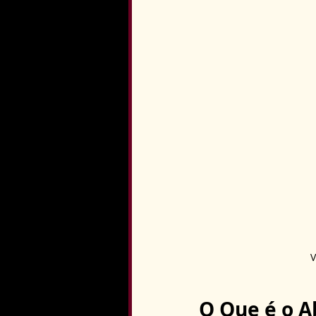
V
O Que é o A