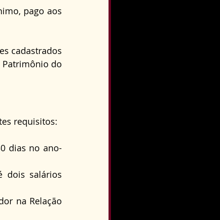
nimo, pago aos 
es cadastrados 
 Patrimônio do 
tes requisitos:
30 dias no ano-
dois salários 
dor na Relação 