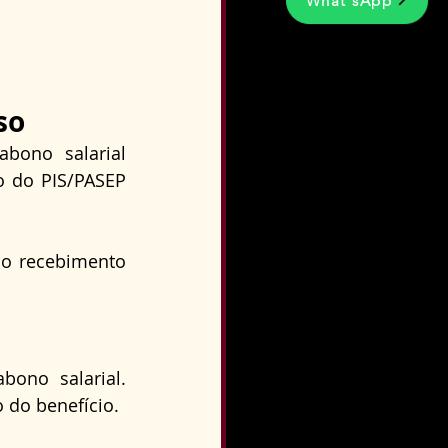
What'sApp
so
ono salarial 
o do PIS/PASEP 
 o recebimento 
ono salarial. 
 do benefício.