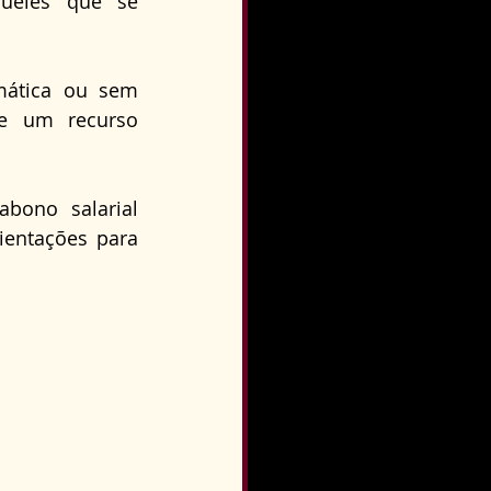
ueles que se 
o
Direito Condominial
ática ou sem 
e um recurso 
bono salarial 
ientações para 