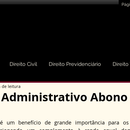
Pági
Direito Civil
Direito Previdenciário
Direito
 de leitura
eito do Consumidor
Direito Médico
Direito de
 Administrativo Abono
to Empresarial e Societário
Direito de Trânsito
é um benefício de grande importância para os t