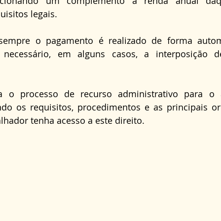
porcionando um complemento à renda anual daq
Direito Administrativo
Direito da Saúde
cond
isitos legais.
sempre o pagamento é realizado de forma autom
 necessário, em alguns casos, a interposição d
ra o processo de recurso administrativo para o a
ndo os requisitos, procedimentos e as principais or
alhador tenha acesso a este direito.