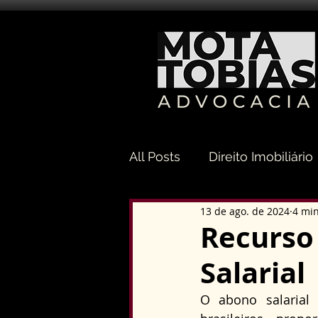
All Posts
Direito Imobiliário
13 de ago. de 2024
4 min
Direito Sucessório
Dir
Recurso
Salarial
Direito Tributário
Direi
O abono salarial 