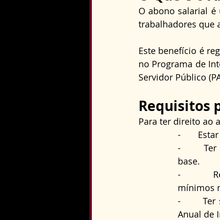
O abono salarial é
trabalhadores que a
Este benefício é re
no Programa de Int
Servidor Público (P
Requisitos 
Para ter direito ao
-       Es
-       T
base.
-       
mínimos n
-       T
Anual de I