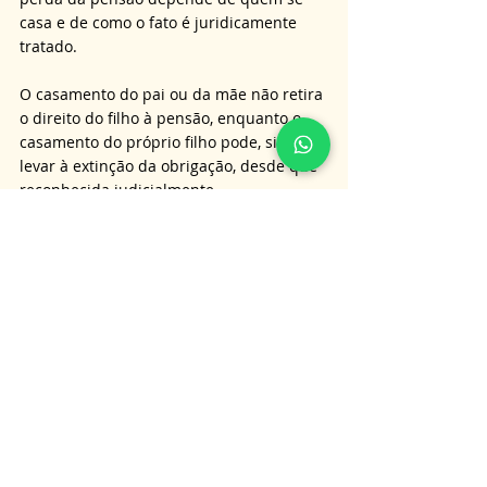
casa e de como o fato é juridicamente 
tratado. 
O casamento do pai ou da mãe não retira 
o direito do filho à pensão, enquanto o 
casamento do próprio filho pode, sim, 
levar à extinção da obrigação, desde que 
reconhecida judicialmente. 
Em todos os casos, decisões unilaterais 
devem ser evitadas. O caminho seguro é 
buscar orientação jurídica e recorrer ao 
Judiciário, garantindo proteção ao 
alimentado e tranquilidade a quem paga, 
sempre com base na lei e na realidade 
concreta.
É importante lembrar que as 
informações aqui apresentadas não 
substituem a orientação jurídica 