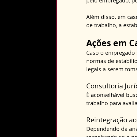
pelo empregado, po
Além disso, em cas
de trabalho, a esta
Ações em C
Caso o empregado s
normas de estabili
legais a serem tom
Consultoria Jurí
É aconselhável bus
trabalho para avalia
Reintegração a
Dependendo da análi