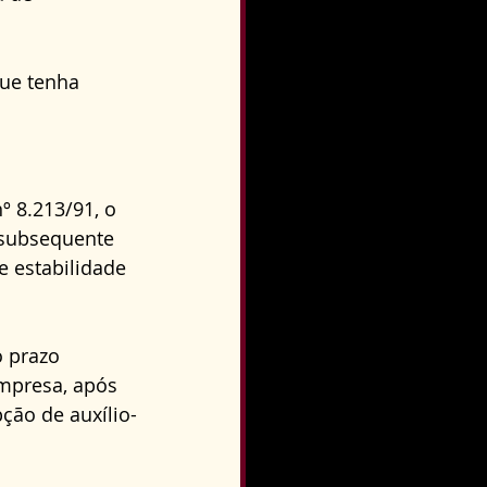
que tenha 
º 8.213/91, o 
 subsequente 
 estabilidade 
o prazo 
mpresa, após 
ção de auxílio-