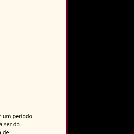
r um período 
a ser do 
a de 