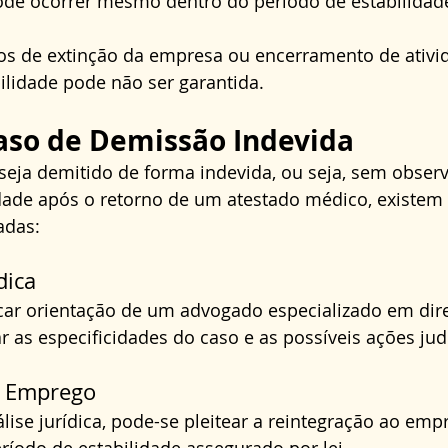
de ocorrer mesmo dentro do período de estabilidade
os de extinção da empresa ou encerramento de ativid
bilidade pode não ser garantida.
aso de Demissão Indevida
eja demitido de forma indevida, ou seja, sem observ
dade após o retorno de um atestado médico, existem
adas:
dica
car orientação de um advogado especializado em dire
r as especificidades do caso e as possíveis ações judi
o Emprego
se jurídica, pode-se pleitear a reintegração ao empr