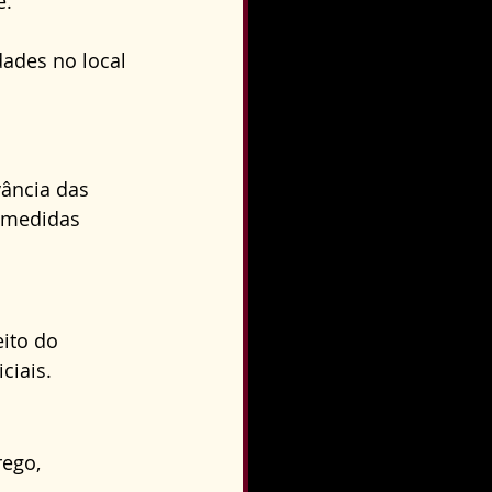
. 
ades no local 
ância das 
 medidas 
ito do 
ciais.
ego, 