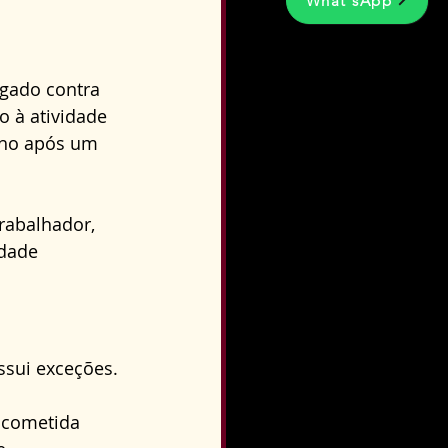
What'sApp
egado contra 
 à atividade 
lho após um 
rabalhador, 
dade 
ssui exceções. 
 cometida 