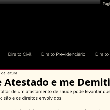
Pági
Direito Civil
Direito Previdenciário
Direito
 de leitura
eito do Consumidor
Direito Médico
Direito de
de Atestado e me Demit
voltar de um afastamento de saúde pode levantar que
to Empresarial e Societário
Direito de Trânsito
cisão e os direitos envolvidos. 