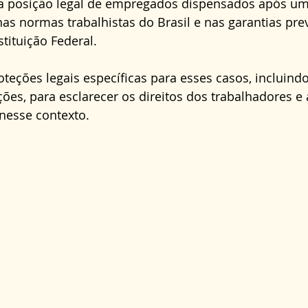
a a posição legal de empregados dispensados após um
Direito Administrativo
Direito da Saúde
cond
s normas trabalhistas do Brasil e nas garantias prev
tituição Federal. 
eções legais específicas para esses casos, incluind
ções, para esclarecer os direitos dos trabalhadores e
nesse contexto.