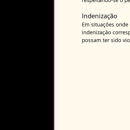
respeitando-se o pe
Indenização
Em situações onde a
indenização corresp
possam ter sido vio