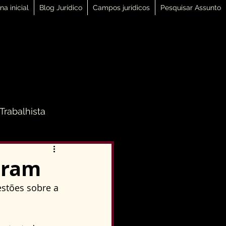
na inicial
Blog Jurídico
Campos jurídicos
Pesquisar Assunto
 Trabalhista
 Família
iram
stões sobre a 
Direito Penal