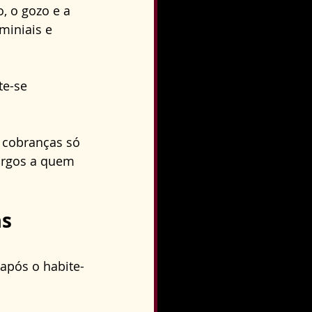
, o gozo e a 
iniais e 
e-se 
 cobranças só 
argos a quem 
s 
após o habite-