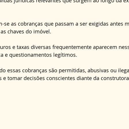
das jurídicas relevantes que surgem ao longo da e
Direito Administrativo
Direito da Saúde
cond
am-se as cobranças que passam a ser exigidas antes 
as chaves do imóvel. 
juros e taxas diversas frequentemente aparecem ness
a e questionamentos legítimos. 
 essas cobranças são permitidas, abusivas ou ilegai
os e tomar decisões conscientes diante da construtora