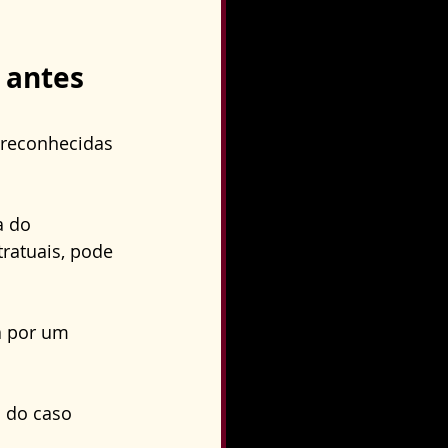
 antes 
 reconhecidas 
a do 
ratuais, pode 
a por um 
 do caso 