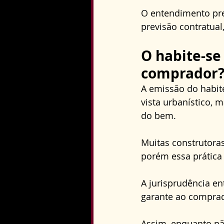
O entendimento pre
previsão contratual
O habite-se
comprador
A emissão do habite
vista urbanístico, 
do bem. 
Muitas construtoras
porém essa prática
A jurisprudência en
garante ao comprado
Assim, enquanto nã