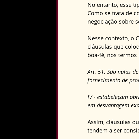
No entanto, esse ti
Como se trata de c
negociação sobre s
Nesse contexto, o 
cláusulas que col
boa-fé, nos termos d
Art. 51. São nulas de
fornecimento de prod
IV - estabeleçam obr
em desvantagem exag
Assim, cláusulas q
tendem a ser consi