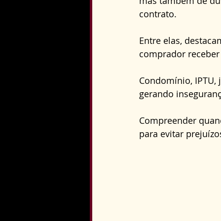
mas também de dúvi
Direito Constitucional
contrato. 
Entre elas, destac
comprador receber 
Condomínio, IPTU, 
gerando inseguranç
Compreender quando
para evitar prejuíz