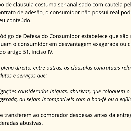
po de cláusula costuma ser analisado com cautela pelo
ontrato de adesão, o consumidor não possui real pod
eu conteúdo. 
Código de Defesa do Consumidor estabelece que são 
oquem o consumidor em desvantagem exagerada ou co
o artigo 51, inciso IV. 
 pleno direito, entre outras, as cláusulas contratuais rela
utos e serviços que:
igações consideradas iníquas, abusivas, que coloquem o
erada, ou sejam incompatíveis com a boa-fé ou a eqüi
ue transferem ao comprador despesas antes da entre
deradas abusivas. 