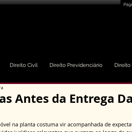
Pági
Direito Civil
Direito Previdenciário
Direito
ra
eito do Consumidor
Direito Médico
Direito de
as Antes da Entrega D
to Empresarial e Societário
Direito de Trânsito
vel na planta costuma vir acompanhada de expectati