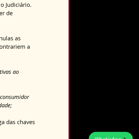
 Judiciário. 
er de 
nulas as 
ntrariem a 
tivas ao 
 consumidor 
dade;
ga das chaves 