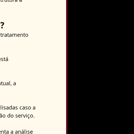
s?
tratamento 
stá 
ual, a 
lisadas caso a 
ão do serviço. 
nta a análise 