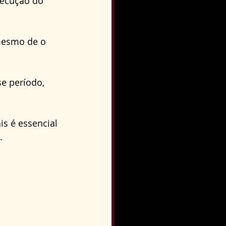
xecução do 
o
Direito Condominial
mesmo de o 
e período, 
s é essencial 
.