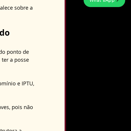
What'sApp
alece sobre a 
do 
 do ponto de 
 ter a posse 
omínio e IPTU, 
ves, pois não 
rutora a 