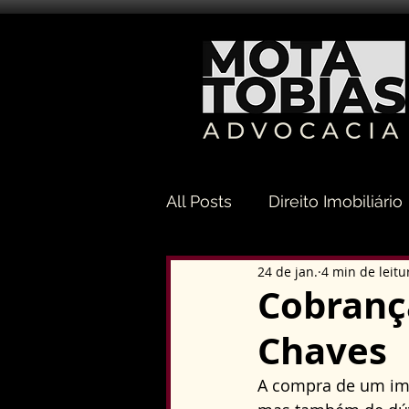
All Posts
Direito Imobiliário
24 de jan.
4 min de leitu
Direito Sucessório
Dir
Cobranç
Chaves
Direito Tributário
Direi
A compra de um imó