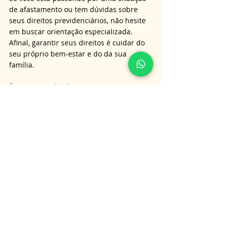
de afastamento ou tem dúvidas sobre 
seus direitos previdenciários, não hesite 
em buscar orientação especializada. 
Afinal, garantir seus direitos é cuidar do 
seu próprio bem-estar e do da sua 
família.
É importante lembrar que as 
informações aqui apresentadas não 
substituem a orientação jurídica 
personalizada, e para obter informações 
mais detalhadas sobre o assunto tratado 
neste artigo, é aconselhável consultar um 
advogado especialista. 
Nossa equipe está pronta para oferecer 
serviços de consultoria e assessoria para 
clientes em todo o Brasil. Para entrar em 
contato, basta nos enviar uma mensagem 
no 
What'sApp
. 