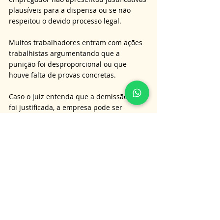
plausíveis para a dispensa ou se não 
respeitou o devido processo legal. 
Muitos trabalhadores entram com ações 
trabalhistas argumentando que a 
punição foi desproporcional ou que 
houve falta de provas concretas. 
Caso o juiz entenda que a demissão não 
foi justificada, a empresa pode ser 
condenada ao pagamento de todas as 
verbas rescisórias de uma dispensa sem 
justa causa. 
Dessa forma, é essencial que tanto 
empregados quanto empregadores 
conheçam seus direitos e deveres para 
evitar litígios desnecessários.
É importante lembrar que as 