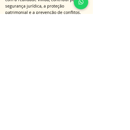
segurança jurídica, a proteção 
patrimonial e a prevenção de conflitos. 
Por isso, sua utilização deve ser 
acompanhada de orientação profissional, 
garantindo que o afeto e o direito 
caminhem de forma equilibrada e 
consciente.
É importante lembrar que as 
informações aqui apresentadas não 
substituem a orientação jurídica 
personalizada, e para obter informações 
mais detalhadas sobre o assunto tratado 
neste artigo, é aconselhável consultar um 
advogado especialista. 
Nossa equipe está pronta para oferecer 
serviços de consultoria e assessoria para 
clientes em todo o Brasil. Para entrar em 