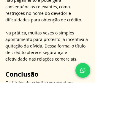
não pagamento e pode gerar 
consequências relevantes, como 
restrições no nome do devedor e 
dificuldades para obtenção de crédito. 
Na prática, muitas vezes o simples 
apontamento para protesto já incentiva a 
quitação da dívida. Dessa forma, o título 
de crédito oferece segurança e 
efetividade nas relações comerciais.
Conclusão
Os títulos de crédito representam 
instrumento fundamental para o 
funcionamento da economia moderna, 
pois permitem a circulação de riqueza 
com respaldo jurídico sólido. 
Ao reunir formalismo, autonomia e 
executividade, oferecem segurança tanto 