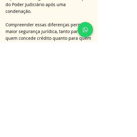
do Poder Judiciário após uma 
condenação. 
Compreender essas diferenças permite 
maior segurança jurídica, tanto para 
quem concede crédito quanto para quem 
administra seu patrimônio. 
Em um cenário de crescente 
complexidade das relações patrimoniais, 
conhecer a origem, a finalidade e os 
efeitos de cada modalidade de hipoteca 
é uma medida de prudência e prevenção 
de riscos.
É importante lembrar que as 
informações aqui apresentadas não 
substituem a orientação jurídica 
personalizada, e para obter informações 
mais detalhadas sobre o assunto tratado 