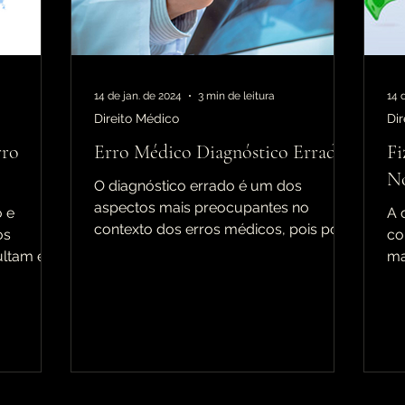
14 de jan. de 2024
3 min de leitura
14 
Direito Médico
Dir
rro
Erro Médico Diagnóstico Errado
Fi
N
O diagnóstico errado é um dos
aspectos mais preocupantes no
 e
A 
contexto dos erros médicos, pois pode
os
co
resultar em tratamentos
sultam em
ma
inadequados,...
eitos...
em
Nes