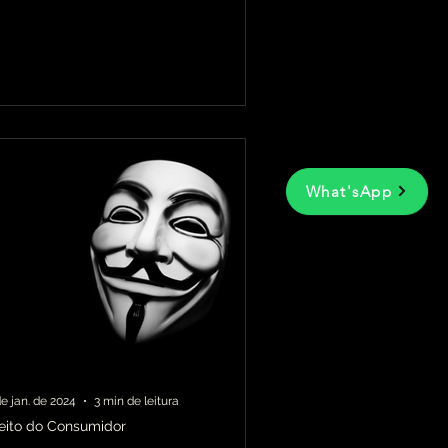
 mundo profissional....
What'sApp
de jan. de 2024
3 min de leitura
reito do Consumidor