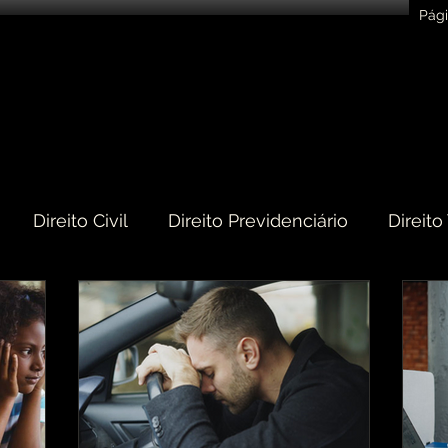
Pági
Direito Civil
Direito Previdenciário
Direito
eito do Consumidor
Direito Médico
Direito de
tário
Direito de Trânsito
Direito Penal
Dir