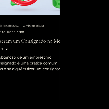
de jan. de 2024
4 min de leitura
eito Trabalhista
zeram um Consignado no Meu
ome
obtenção de um empréstimo
nsignado é uma prática comum,
s e se alguém fizer um consignado
 seu nome sem sua autorização?
te...