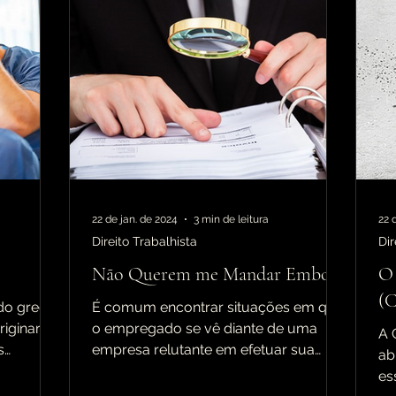
22 de jan. de 2024
3 min de leitura
22 
Direito Trabalhista
Dir
Não Querem me Mandar Embora
O 
(C
 do grego
É comum encontrar situações em que
iginar),
o empregado se vê diante de uma
A 
s
empresa relutante em efetuar sua
ab
.
demissão e lhe mandar embora,
es
mesmo...