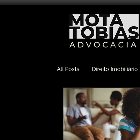
All Posts
Direito Imobiliário
Direito Sucessório
Dir
Direito Empresarial e Socie