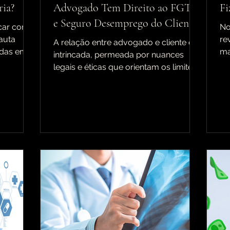
ria?
Advogado Tem Direito ao FGTS
Fi
e Seguro Desemprego do Cliente?
car com
No
auta
re
A relação entre advogado e cliente é
idas em
ma
intrincada, permeada por nuances
ção...
no
legais e éticas que orientam os limites
e as possibilidades dessa...