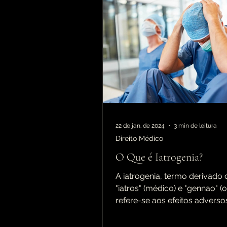
22 de jan. de 2024
3 min de leitura
Direito Médico
O Que é Iatrogenia?
A iatrogenia, termo derivado
"iatros" (médico) e "gennao" (or
refere-se aos efeitos adverso
decorrentes de intervenções..