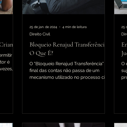
Direito da Saúde
condo
Direito Condominial
25 de jan. de 2024
4 min de leitura
25 
Direito Civil
Dir
Criança
Bloqueio Renajud Transferência.
En
O Que É?
Ju
rmitir as
tor é
O "Bloqueio Renajud Transferência" no
O 
 vezes,
final das contas não passa de um
su
mecanismo utilizado no processo civil
pr
brasileiro, para restringir...
co