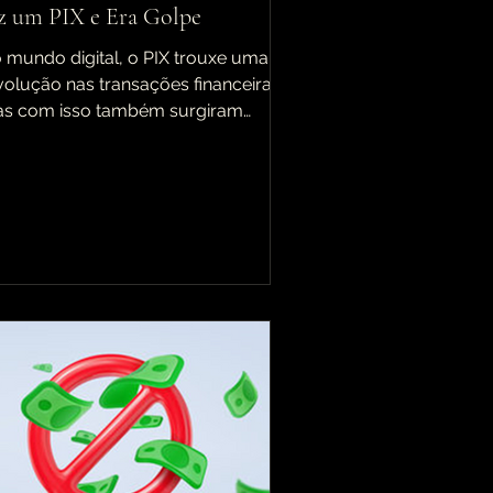
z um PIX e Era Golpe
 mundo digital, o PIX trouxe uma
volução nas transações financeiras,
s com isso também surgiram
vos desafios. Muitas pessoas têm...